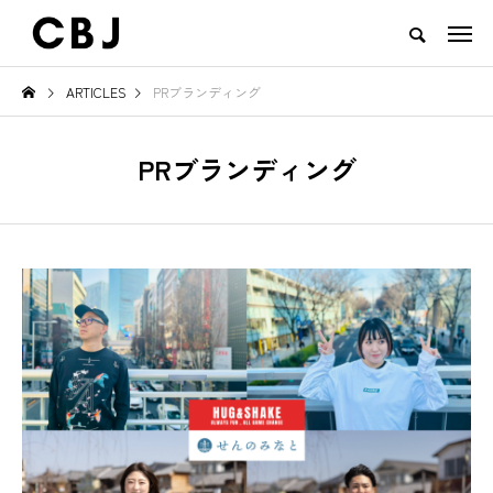
ARTICLES
PRブランディング
TOP
ARTICLES
RANKING
EVENT
CULTURE
CONTACT
PRブランディング
NEW POST
TOWN
GOODS
けると必ず見え
ご当地鍋特集 — 北から南まで、
地域の恵みと食文
日本の冬を彩るあったか郷土の味
一無二のチーズ｜