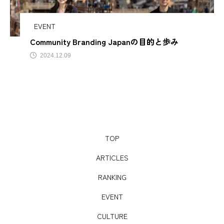
サビアンカ【滋賀
EVENT
Community Branding Japanの目的と歩み
TAG LIST
2024.12.09
AJIROMUSUBI
ASMR
BON DANCE
BONDANCE
CBJ
CBJ Sauna Award 2024
CBJBusinessSummit
cbjmarket
TOP
CommunityBrandingJapan
DASSAI
EC
ARTICLES
ESG経営
GW
IdentityV
Instagram
RANKING
EVENT
ITOMACHIHOTEL
japan
KYOTOGRAPHIE
CULTURE
LAMP壱岐
LinkedIn
LinkedInサウナ部