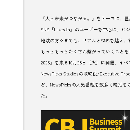
SAKE
SDGs
SL
「人と未来がつながる。」をテーマに、世
well-being
YouTUbe
SNS『LinkedIn』のユーザーを中心
アニメ
アンコール
地域の方々までも、リアルとSNSを越え
もっともっとたくさん繋がっていくことを目的とし
インフルエンサー
ウェル
2025』を来る10月28日（火）に開催、
エアクローゼット
エシカ
NewsPicks Studiosの取締役/Executive
おこもりサウナ
おにぎり
ど、NewsPicksの人気番組を数多く統
カフェ
かるまる池袋
た。
キャリア
キャリアツーリ
グリーンツーリズム
グル