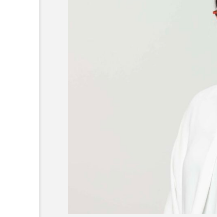
でも続けると必ず見えてく
ご当地鍋特集 — 北から南まで
る
冬を彩るあったか郷土の味
AJIROMUSUBI
ASMR
CBJBusinessSummit
cbjm
IdentityV
Instagram
LinkedInサウナ部
match