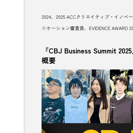
信州
修善寺
健康
2024、2025 ACCクリエイティブ・イノ
公共施設
公園
六
ニケーション審査員、EVIDENCE AWARD 20
刈谷サービスエリア
初詣
『CBJ Business Summ
北海道日本ハムファイターズ
概要
博物館
卵
厚木
和歌山
和歌山県
図書館
国営ひたちなか海
地域とキャリア
地域の違
地域課題
地域貢献