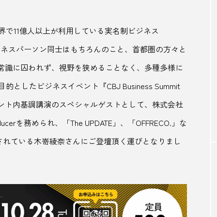
SNS映え
Spotify
SUBA
TikTok
tower 
界で11億人以上が利用している実名制ビジネス
アート
アートスポット
アイヌ
アウトドア
に、ビジネスパーソン同士はもちろんのこと、首都圏の方々と
イベント
イルミネーション
イワテナシ
インド人
、常識に囚われず、視野を狭めることなく、多種多様に
たビジネスイベント『CBJ Business Summit
ビーイング
うきは
うさぎ
うだつ
うどん
イベント内基調講演のスペシャルゲストとして、株式会社
ル
エスコンフィールド
オーシャンフロント
オー
 Producerを務められ、「The UPDATE」、「OFFRECO.」な
おやつ
お取り寄せ
お土産
お茶
お
括をされている木嵜綾奈さんにご登壇頂く運びとなりまし
カレー
カレーラーメン
カレーライス
キーマカ
ズム
キャンプ
キング軒
クラフトサケ
クラ
メ
ケーキ
コーヒー
コーヒー豆
ゴールデン