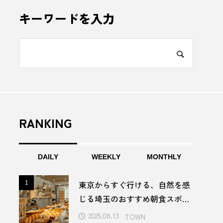
年の蔵つき酵母が醸す、芳醇な一
美味しいたこ焼き居酒屋の
下総醤油」にかける、ちば醤油
ンド人の時代【東京・巣鴨
キーワードを入力
社の伝統と革新／千葉県香取市
RANKING
d 2024
DAILY
WEEKLY
MONTHLY
ESG経営
GW
東京からすぐ行ける、自然を感
1
1
P壱岐
LinkedIn
じる埼玉のおすすめ朝食スポッ
ト5選
2025.08.13
TOWN
んぼ
PRブランディング