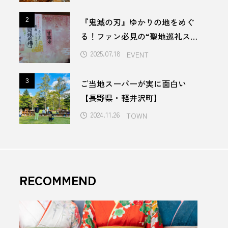
eleven onsen & sauna
V
『鬼滅の刃』ゆかりの地をめぐ
2
2
る！ファン必見の“聖地巡礼ス
アオアシ
アジサイ
ポット”厳選7選
2025.07.18
EVENT
インバウンド
ご当地スーパーが実に面白い
3
3
うなぎ
【長野県・軽井沢町】
2024.11.26
TOWN
トロウリュ
酒
かき氷
かつお
レー
きくらげ
RECOMMEND
フトビール
ウイーク