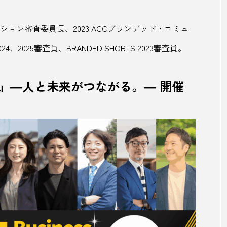
働き口の減少
元乃隅稲成神社
光岡自動車
ベーション審査委員長、2023 ACCブランデッド・コミュ
歌仙
兵庫
兵庫県
写真際
冷やし中華
24、2025審査員、BRANDED SHORTS 2023審査員。
利根川
剪定
加藤清正
北九州市
北
it 2025』―人と未来がつながる。― 開催
北軽井沢
北郷町
千葉
千葉県
千葉県香
厚木健康センター
参道
古民家
古町
吉
商社
善逸
喜助の湯
喫茶
喫茶店
四季
浜公園
土用の丑の日
地元で人気
地域
地域
い
地域創生
地域活性
地域産業
地域経済創
地域起業
地方
地方創生
地獄のぞき
地球