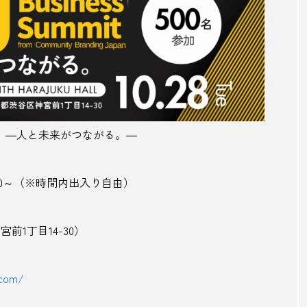
埼玉県
壱岐島
夏
夏ツイーツ
夏バテ
気郡
夜空
大丸屋
大内宿
大栄西瓜
大
金持
大阪
大阪万博
大阪歴史博物館
天然氷
お酒
季節のレシピ
学校給食
宇和島
宇和島
 2025』―人と未来がつながる。―
平町
安房郡
安比高原
安藤忠雄
実家
害獣
害獣駆除
富士山
富士市
富山県
11:00～（※時間内出入り自由）
小学館
少子高齢化
居酒屋
山口県
山形
宮前1丁目14-30）
田農園
岐阜
岐阜県
岡山県
岩の井
岩
大師
川開き
巣鴨湯
工場夜景
帯
幸福
.com/
弘前市
御宿
御神酒
復興
愛媛