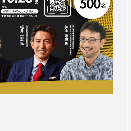
賀
こち亀
コワーキング
コワーキングスペース
コレート
さいたま
さいたま国際芸術祭
サウナ
ぼ王国
サステナブル
サメケン
サラブレッド
シェア
シェアオフィス
ジビエ
ジビエ料理
GOODS
スーパーフード
スイーツ
スイカ
スゴイサ
時間”で行ける
りんご純度100%のりんごジュースとの
沼町】
い
ス
すもも
ゼロエネルギー
せんのみなと
ソ
たくと
たくとげーむず
たこやき
チーズ
ち
つくばジオミュージアム＆サイクルパークつくば
ディートフ
o
テレビ出演
テントサウナ
トイレ
とうき