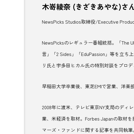
木嵜綾奈 (きざきあやな)さ
モデルコース
やまなしジ
NewsPicks Studios取締役/Executive Produ
ランキング
ランニング
りんごジュース
りんご農
NewsPicksのレギュラー番組統括。「The U
言」「2 Sides」「EduPassion」等を
レモンリキュール
ロープ
リ氏と宇多田ヒカル氏の特別対談をプロデ
上越市
下北沢
下
九十九里
亀有
井
早稲田大学卒業後、東芝EMIで営業、洋楽
人気
人気店
今井だ
2008年に渡米、テレビ東京NY支局のディ
伊勢市
伊勢神宮
業、米経済を取材。Forbes Japanの
伝統的工芸品
住みやすい
マーズ・ファンドに関する記事を共同執筆