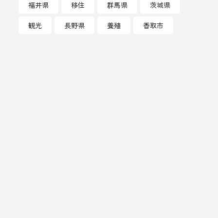
福井県
移住
群馬県
茨城県
ラグジュアリーホテル
観光
長野県
養殖
香取市
りんご
レバー
ン
三重
三重県
中目黒
久保田
人形町
人時
船江温泉 みたすの湯
伝統工芸
伝統文化
佐賀県
体験