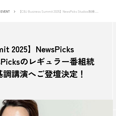
EVENT
【CBJ Business Summit 2025】NewsPicks Studios取締役でNewsPicksのレギュラー番組統括の木嵜綾奈さんが基調講演へご登壇決定！
NEW POST
it 2025】NewsPicks
GOODS
HUM
wsPicksのレギュラー番組統
基調講演へご登壇決定！