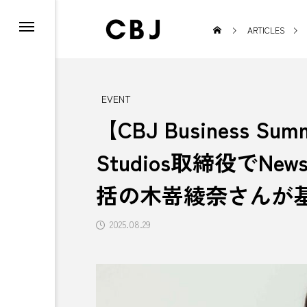
ARTICLES
EVENT
【CBJ Business Summ
TOWN
Studios取締役でNe
括の木嵜綾奈さんが

2025.08.29