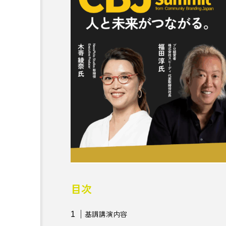
ゴールドラッシュ
ここ滋
ご当地グルメ
ご当地チョ
サウナシュラン
さくらん
サ飯
サ飯研究所
TOWN
じゃがいも
ジンギスカン
大きく変化する“札幌から1
場所の選択肢【北海道・長
すすきの
スポーツビジネ
そば
ダイエット
チョコレート
ツアー
目次
デザイン
デザインあ展ne
基調講演内容