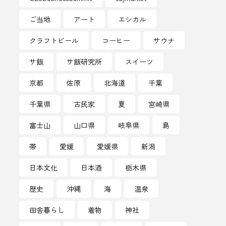
ープン
ご当地
アート
エシカル
ハチミツ
クラフトビール
コーヒー
サウナ
パワースポット
サ飯
サ飯研究所
スイーツ
ネスイベント
京都
佐原
北海道
千葉
のお酒
ピンクラベル
千葉県
古民家
夏
宮崎県
ットボール
ぶどう
富士山
山口県
岐阜県
島
帯
愛媛
愛媛県
新潟
アリーグ
プれンティ
日本文化
日本酒
栃木県
マンホール
ホップ
歴史
沖縄
海
温泉
サウナ
マナー
田舎暮らし
着物
神社
モーニング