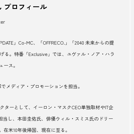
ん プロフィール
ビエ
ユゲポン
よもぎミストサウナ
ラーメン
cer
リーガエスパニョーラ
リゾート
リモートワーク
園
ルナピエナ
レシピ
レトロ
レトロカー
PDATE」Co-MC、「OFFRECO.」「2040 未来からの提
立ち上げる。特番「Exclusive」では、ユヴァル・ノア・ハラ
―ウェイ
ロウリュ
ワ―ケーション
ワーケーショ
ュース。
呂温泉
下町銭湯
下関市
世界観ファースト
上酒蔵
井戸水風呂
交通網
京都
人がいない
部でメディア・プロモーションを担当。
るま店NAYA
仲山進也
伊万里
伊勢
伊勢・
レクターとして、イーロン・マスクCEO単独取材やIT企
伊能忠敬
伊萬里
伊達政宗
会津地方
伝統
取材を担当し、本田圭佑氏、俳優ウィル・スミス氏のドリー
街
佐原
佐原の大祭
佐藤栄助
佐藤錦
。在米10年後帰国、現在に至る。