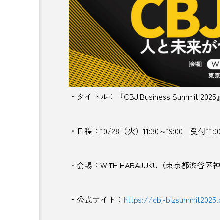
地酒
坂本龍馬
城
夏祭り
夕張郡
多
大涌谷
大磯町
大
妙高
季節
季節の
・タイトル：『CBJ Business Summit
宇部市
宇野港
安
宮崎県
宮沢賢治
・日程：10/28（火）11:30～19:00 受付
対策
尊徳夏祭り
・会場：WITH HARAJUKU（東京都渋谷区神
山梨県
山水閣
山
島根県
川崎
川崎
・公式サイト：
https://cbj-bizsummit2025
廃校活用
弓削ふぁーむ