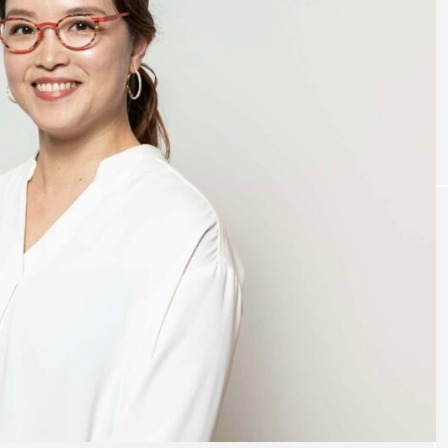
、日本の
地域の恵みと食文化を活かした唯一無
170
二のチーズ｜山田牧場 カーサビアンカ
滴。「
【滋賀県甲賀市】
株式会
TAG LIST
BON DANCE
BONDANCE
CBJ
CBJ Sauna Awar
arket
CommunityBrandingJapan
DASSAI
EC
ITOMACHIHOTEL
japan
KYOTOGRAPHIE
LAM
Newspicks
NIPPONIA
OME 香 SHI Liqueur さくら