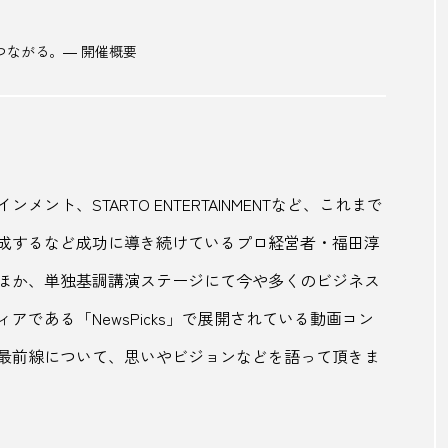
トマト
ドライブ
とれとれビレッジ
ニューオ
と未来がつながる。― 開催概要
ば
ねぶた祭
ネモフィラ
バズ
バズーカ砲
ハブスポット
はるみ
バレルサウナ
バレンタイン
ビーチレジャー
ビール
ひぐらしのなく頃に
ビジ
ビジネスサミット
ひとりじめ
ひな祭り
ピンク
ト、STARTO ENTERTAINMENTなど、これまで
成するなど成功に導き続けているプロ経営者・福田淳
ファッション
フィンランドサウナ
フェス旅
フ
ほか、単独基調講演ステージにて今や多くのビジネス
ゴミ
フリマアプリ
プリン
フルーツ
プレミ
である「NewsPicks」で展開されている動画コン
ヘルシー志向
ポケふた
ポケモン
ポケモン
最前線について、思いやビジョンなどを語って頂きま
ポン酢
まいたけ
マオイの丘
マグマスパ式
みちのく
ミニマリスト
ミニマリズム
メルカリ