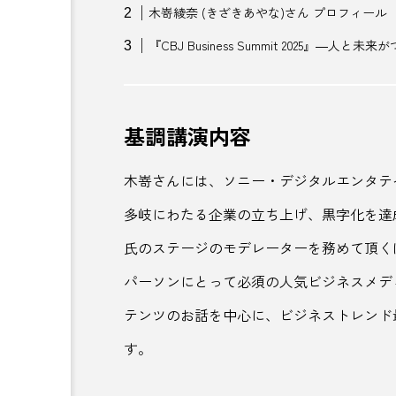
トビチ商店街
どぶろく
木嵜綾奈 (きざきあやな)さん プロフィール
『CBJ Business Summit 2025』―人
ニュージャパンEX
ねぎそ
はちみつ酒
パフェ
基調講演内容
パンといす
ビーチ
ビジネスインフルエンサー
木嵜さんには、ソニー・デジタルエンタテインメン
多岐にわたる企業の立ち上げ、黒字化を達
フードインキュベーション
氏のステージのモデレーターを務めて頂く
ぶどう狩り
プラスチック
パーソンにとって必須の人気ビジネスメディア
ベアレンビール
ヘビ神社
テンツのお話を中心に、ビジネストレンド
ポップカルチャー
ホテル
す。
マヨネーズ
ミード