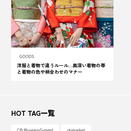
ご当地
サウナアワード
さわやかレモンリキュール
ジビエ肉
しまなみレモン
GOODS
TOW
ウナ札幌すすきの店
出会
洋服と着物で違うルール…奥深い着物の帯
大き
と着物の色や柄合わせのマナー
場所
ウルフード
ソニー
きゅうの谷
ちば醤油
リー
デカ盛り
HOT TAG一覧
び
とうもろこし
CBJBusinessSummit
cbjmarket