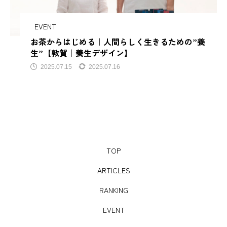
サビアンカ【滋賀県甲賀市】
EVENT
お茶からはじめる｜人間らしく生きるための”養
TAG LIST
生”【敦賀｜養生デザイン】
2025.07.15
2025.07.16
AJIROMUSUBI
ASMR
BON DANCE
BONDANCE
CBJ
CBJ Sauna Award 2024
CBJBusinessSummit
cbjmarket
TOP
CommunityBrandingJapan
DASSAI
EC
ARTICLES
ESG経営
GW
IdentityV
Instagram
RANKING
ITOMACHIHOTEL
japan
KYOTOGRAPHIE
EVENT
LAMP壱岐
LinkedIn
LinkedInサウナ部