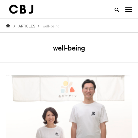
ARTICLES
well-being
TOP
ARTICLES
RANKING
EVENT
CULTURE
CONTACT
well-being
NEW POST
TOWN
GOODS
え
ご当地鍋特集 — 北から南まで、
地域の恵みと食文化を活かした
日本の冬を彩るあったか郷土の味
一無二のチーズ｜山田牧場 カー