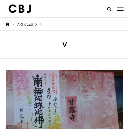
ARTICLES
V
TOP
ARTICLES
RANKING
EVENT
CULTURE
CONTACT
V
NEW POST
TOWN
GOODS
え
ご当地鍋特集 — 北から南まで、
地域の恵みと食文化を活かした
日本の冬を彩るあったか郷土の味
一無二のチーズ｜山田牧場 カー