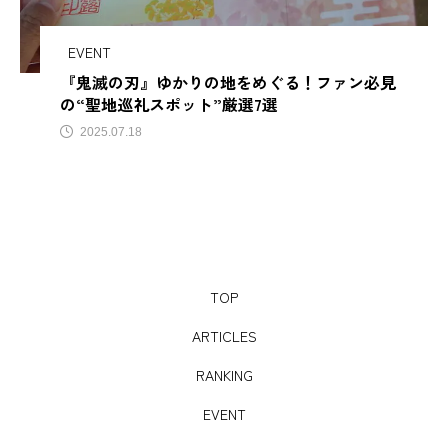
サビアンカ【滋賀県甲賀市】
EVENT
『鬼滅の刃』ゆかりの地をめぐる！ファン必見
TAG LIST
の“聖地巡礼スポット”厳選7選
2025.07.18
AJIROMUSUBI
ASMR
BON DANCE
BONDANCE
CBJ
CBJ Sauna Award 2024
CBJBusinessSummit
cbjmarket
TOP
CommunityBrandingJapan
DASSAI
EC
ARTICLES
ESG経営
GW
IdentityV
Instagram
RANKING
ITOMACHIHOTEL
japan
KYOTOGRAPHIE
EVENT
LAMP壱岐
LinkedIn
LinkedInサウナ部