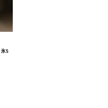
地鍋特集 — 北から南まで、日
地域の恵みと食文化
の冬を彩るあったか郷土の味
一無二のチーズ｜山田
ビアンカ【滋賀県甲
氷5
TAG LIST
BON DANCE
BONDANCE
CBJ
CBJ Sauna Awar
arket
CommunityBrandingJapan
DASSAI
EC
ITOMACHIHOTEL
japan
KYOTOGRAPHIE
LAM