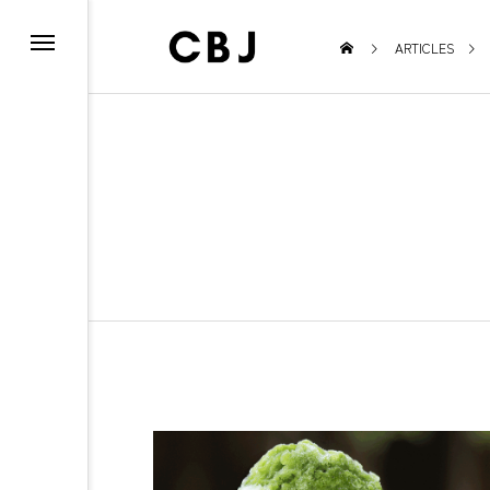
ARTICLES
EVENT
TO
