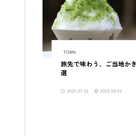
のご主人
無謀な挑戦でも続けると必ず見え
ご当
・巣鴨】
てくるものがある
本
TOWN
旅先で味わう、ご当地かき
選
2025.07.31
2025.08.01
AJIROMUSUBI
ASMR
CBJBusinessSummit
cbjm
IdentityV
Instagram