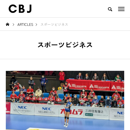
ARTICLES
スポーツビジネス
TOP
ARTICLES
RANKING
EVENT
CULTURE
CONTACT
スポーツビジネス
NEW POST
TOWN
GOODS
見え
ご当地鍋特集 — 北から南まで、
地域の恵みと食文化を活かし
日本の冬を彩るあったか郷土の味
一無二のチーズ｜山田牧場 カ