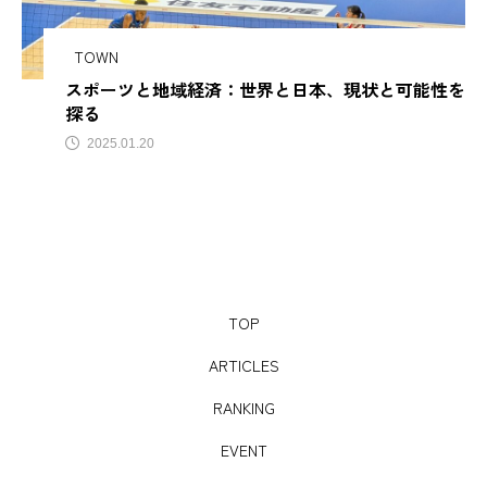
サビアンカ【滋賀県甲賀市】
TOWN
スポーツと地域経済：世界と日本、現状と可能性を
TAG LIST
探る
2025.01.20
AJIROMUSUBI
ASMR
BON DANCE
BONDANCE
CBJ
CBJ Sauna Award 2024
CBJBusinessSummit
cbjmarket
TOP
CommunityBrandingJapan
DASSAI
EC
ARTICLES
ESG経営
GW
IdentityV
Instagram
RANKING
ITOMACHIHOTEL
japan
KYOTOGRAPHIE
EVENT
LAMP壱岐
LinkedIn
LinkedInサウナ部