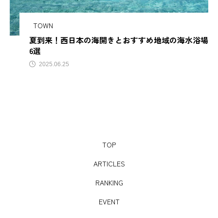
サビアンカ【滋賀
TOWN
夏到来！西日本の海開きとおすすめ地域の海水浴場
TAG LIST
6選
2025.06.25
AJIROMUSUBI
ASMR
BON DANCE
BONDANCE
CBJ
CBJ Sauna Award 2024
CBJBusinessSummit
cbjmarket
TOP
CommunityBrandingJapan
DASSAI
EC
ARTICLES
ESG経営
GW
IdentityV
Instagram
RANKING
ITOMACHIHOTEL
japan
KYOTOGRAPHIE
EVENT
LAMP壱岐
LinkedIn
LinkedInサウナ部