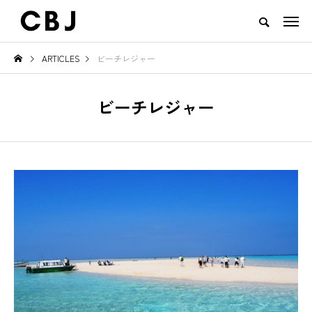
ARTICLES
ビーチレジャー
TOP
ARTICLES
RANKING
EVENT
CULTURE
CONTACT
ビーチレジャー
NEW POST
TOWN
GOODS
ると必ず見え
ご当地鍋特集 — 北から南まで、
地域の恵みと食文
日本の冬を彩るあったか郷土の味
一無二のチーズ｜山