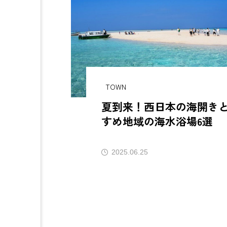
主人
無謀な挑戦でも続けると必ず見え
ご当地鍋
鴨】
てくるものがある
本の冬
TOWN
夏到来！西日本の海開き
すめ地域の海水浴場6選
2025.06.25
AJIROMUSUBI
ASMR
CBJBusinessSummit
cbjm
IdentityV
Instagram