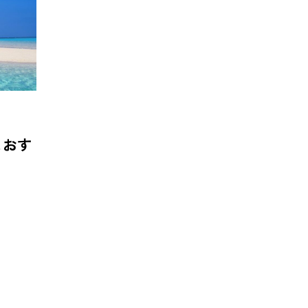
特集 — 北から南まで、日
地域の恵みと食文化を活
を彩るあったか郷土の味
一無二のチーズ｜山田牧
ビアンカ【滋賀県甲賀市
とおす
TAG LIST
BON DANCE
BONDANCE
CBJ
CBJ Sauna Awar
arket
CommunityBrandingJapan
DASSAI
EC
ITOMACHIHOTEL
japan
KYOTOGRAPHIE
LAM