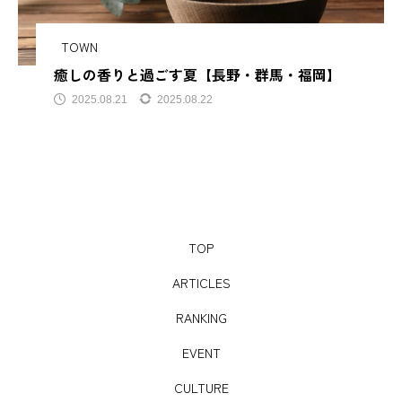
サビアンカ【滋賀県甲
TOWN
癒しの香りと過ごす夏【長野・群馬・福岡】
TAG LIST
2025.08.21
2025.08.22
AJIROMUSUBI
ASMR
BON DANCE
BONDANCE
CBJ
CBJ Sauna Award 2024
CBJBusinessSummit
cbjmarket
TOP
CommunityBrandingJapan
DASSAI
EC
ARTICLES
ESG経営
GW
IdentityV
Instagram
RANKING
EVENT
ITOMACHIHOTEL
japan
KYOTOGRAPHIE
CULTURE
LAMP壱岐
LinkedIn
LinkedInサウナ部