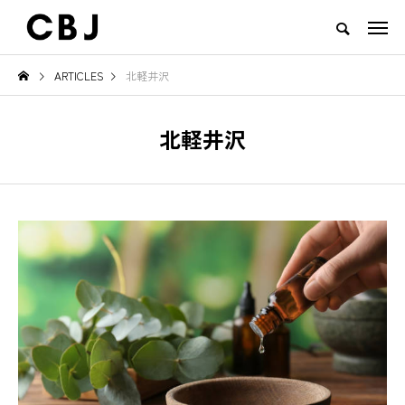
ARTICLES
北軽井沢
TOP
ARTICLES
RANKING
EVENT
CULTURE
CONTACT
北軽井沢
NEW POST
TOWN
GOODS
と必ず見え
ご当地鍋特集 — 北から南まで、
地域の恵みと食文化を
日本の冬を彩るあったか郷土の味
一無二のチーズ｜山田