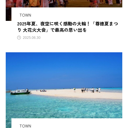
サビアンカ【滋賀県甲賀市】
TOWN
2025年夏、夜空に咲く感動の大輪！「尊徳夏まつ
TAG LIST
り 大花火大会」で最高の思い出を
2025.06.30
AJIROMUSUBI
ASMR
BON DANCE
BONDANCE
CBJ
CBJ Sauna Award 2024
CBJBusinessSummit
cbjmarket
CommunityBrandingJapan
DASSAI
EC
ESG経営
GW
IdentityV
Instagram
ITOMACHIHOTEL
japan
KYOTOGRAPHIE
TOWN
LAMP壱岐
LinkedIn
LinkedInサウナ部