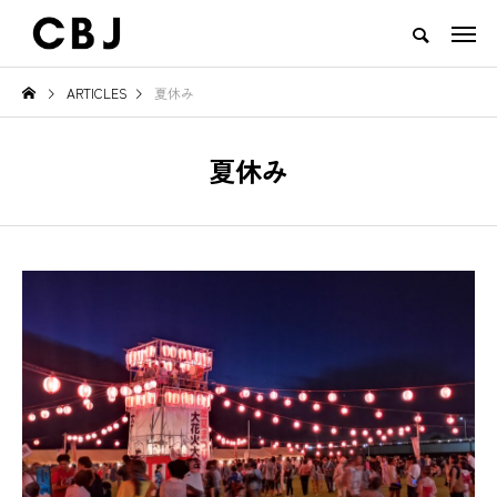
ARTICLES
夏休み
TOP
ARTICLES
RANKING
EVENT
CULTURE
CONTACT
夏休み
NEW POST
TOWN
GOODS
え
ご当地鍋特集 — 北から南まで、
地域の恵みと食文化を活かした
日本の冬を彩るあったか郷土の味
一無二のチーズ｜山田牧場 カー