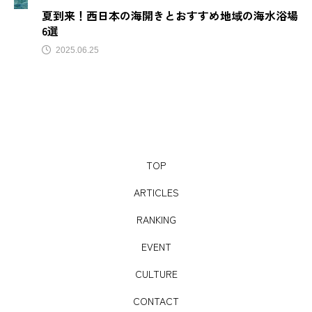
夏到来！西日本の海開きとおすすめ地域の海水浴場
6選
match
Newspicks
NIPPONIA
2025.06.25
OME 香 SHI Liqueur さくらんぼ
PRブランディング
SAKE
SDGs
SL
SNS映え
Spotify
SUBA
TikTok
TOP
tower eleven onsen & sauna
V
well-being
ARTICLES
YouTUbe
アート
アートスポット
RANKING
アイヌ
アウトドア
アオアシ
EVENT
アジサイ
アニメ
アンコール
CULTURE
イベント
イルミネーション
イワテナシ
CONTACT