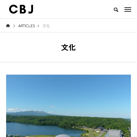
ARTICLES
文化
TOP
ARTICLES
RANKING
EVENT
CULTURE
CONTACT
文化
NEW POST
TOWN
GOODS
え
ご当地鍋特集 — 北から南まで、
地域の恵みと食文化を活かした
日本の冬を彩るあったか郷土の味
一無二のチーズ｜山田牧場 カ