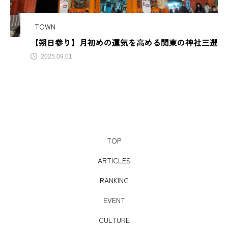
サビアンカ【滋賀県甲賀市】
TOWN
【朔日参り】月初めの運気を高める関東の神社三選
TAG LIST
2025.09.01
AJIROMUSUBI
ASMR
BON DANCE
BONDANCE
CBJ
CBJ Sauna Award 2024
CBJBusinessSummit
cbjmarket
TOP
CommunityBrandingJapan
DASSAI
EC
ARTICLES
ESG経営
GW
IdentityV
Instagram
RANKING
EVENT
ITOMACHIHOTEL
japan
KYOTOGRAPHIE
CULTURE
LAMP壱岐
LinkedIn
LinkedInサウナ部