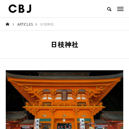
ARTICLES
日枝神社
TOP
ARTICLES
RANKING
EVENT
CULTURE
CONTACT
日枝神社
NEW POST
TOWN
GOODS
え
ご当地鍋特集 — 北から南まで、
地域の恵みと食文化を活かした
日本の冬を彩るあったか郷土の味
一無二のチーズ｜山田牧場 カー