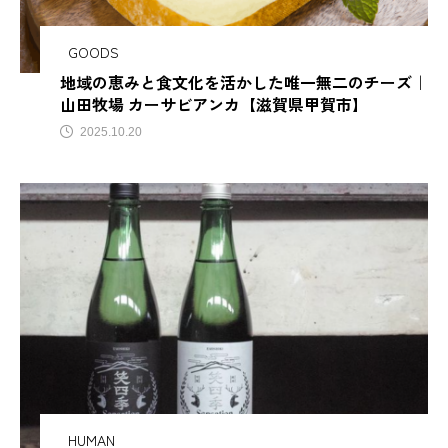
サビアンカ【滋賀県甲賀市
GOODS
地域の恵みと食文化を活かした唯一無二のチーズ｜
TAG LIST
山田牧場 カーサビアンカ【滋賀県甲賀市】
2025.10.20
AJIROMUSUBI
ASMR
BON DANCE
BONDANCE
CBJ
CBJ Sauna Award 2024
CBJBusinessSummit
cbjmarket
CommunityBrandingJapan
DASSAI
EC
ESG経営
GW
IdentityV
Instagram
ITOMACHIHOTEL
japan
KYOTOGRAPHIE
HUMAN
LAMP壱岐
LinkedIn
LinkedInサウナ部