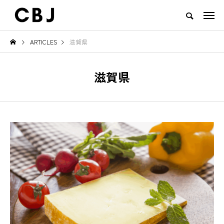
ARTICLES
滋賀県
TOP
ARTICLES
RANKING
EVENT
CULTURE
CONTACT
滋賀県
NEW POST
TOWN
GOODS
ず見え
ご当地鍋特集 — 北から南まで、
地域の恵みと食文化を活か
日本の冬を彩るあったか郷土の味
一無二のチーズ｜山田牧場