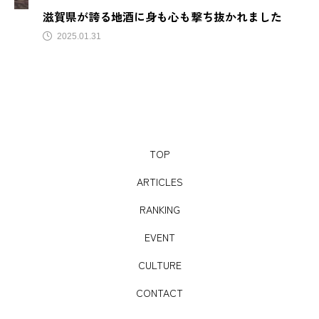
滋賀県が誇る地酒に身も心も撃ち抜かれました
match
Newspicks
NIPPONIA
2025.01.31
OME 香 SHI Liqueur さくらんぼ
PRブランディング
SAKE
SDGs
SL
SNS映え
Spotify
SUBA
TikTok
TOP
tower eleven onsen & sauna
V
well-being
ARTICLES
YouTUbe
アート
アートスポット
RANKING
EVENT
アイヌ
アウトドア
アオアシ
CULTURE
アジサイ
アニメ
アンコール
CONTACT
イベント
イルミネーション
イワテナシ