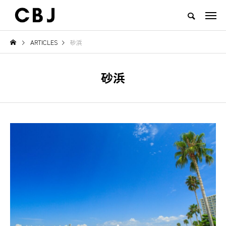
ARTICLES
砂浜
TOP
ARTICLES
RANKING
EVENT
CULTURE
CONTACT
砂浜
NEW POST
TOWN
GOODS
続けると必ず見え
ご当地鍋特集 — 北から南まで、
地域の恵みと食
る
日本の冬を彩るあったか郷土の味
一無二のチーズ｜