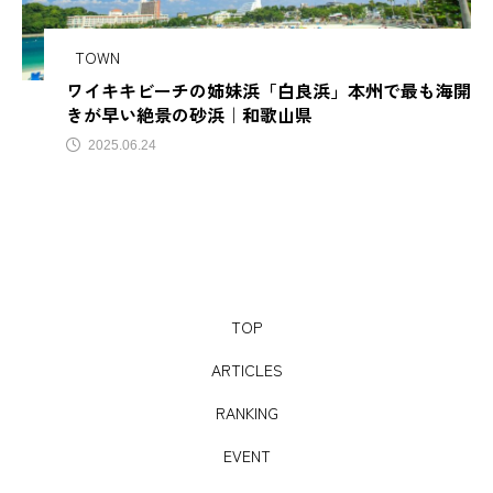
サビアンカ【滋
TOWN
ワイキキビーチの姉妹浜「白良浜」本州で最も海開
TAG LIST
きが早い絶景の砂浜｜和歌山県
2025.06.24
AJIROMUSUBI
ASMR
BON DANCE
BONDANCE
CBJ
CBJ Sauna Award 2024
CBJBusinessSummit
cbjmarket
TOP
CommunityBrandingJapan
DASSAI
EC
ARTICLES
ESG経営
GW
IdentityV
Instagram
RANKING
ITOMACHIHOTEL
japan
KYOTOGRAPHIE
EVENT
LAMP壱岐
LinkedIn
LinkedInサウナ部