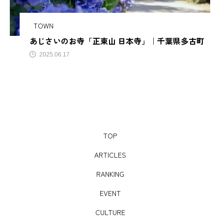
サビアンカ【滋賀県甲賀
TOWN
あじさいのお寺「正東山 日本寺」｜千葉県多古町
TAG LIST
2025.06.17
AJIROMUSUBI
ASMR
BON DANCE
BONDANCE
CBJ
CBJ Sauna Award 2024
CBJBusinessSummit
cbjmarket
TOP
CommunityBrandingJapan
DASSAI
EC
ARTICLES
ESG経営
GW
IdentityV
Instagram
RANKING
EVENT
ITOMACHIHOTEL
japan
KYOTOGRAPHIE
CULTURE
LAMP壱岐
LinkedIn
LinkedInサウナ部