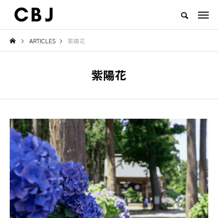
ARTICLES
紫陽花
TOP
ARTICLES
RANKING
EVENT
CULTURE
CONTACT
紫陽花
NEW POST
TOWN
GOODS
必ず見え
ご当地鍋特集 — 北から南まで、
地域の恵みと食文化を活
日本の冬を彩るあったか郷土の味
一無二のチーズ｜山田牧