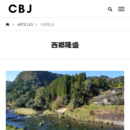
ARTICLES
西郷隆盛
TOP
ARTICLES
RANKING
EVENT
CULTURE
CONTACT
西郷隆盛
NEW POST
TOWN
GOODS
見え
ご当地鍋特集 — 北から南まで、
地域の恵みと食文化を活かし
日本の冬を彩るあったか郷土の味
一無二のチーズ｜山田牧場 カ