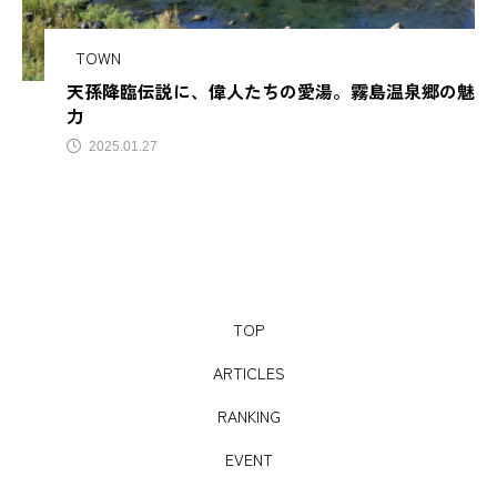
サビアンカ【滋賀県甲賀市】
TOWN
天孫降臨伝説に、偉人たちの愛湯。霧島温泉郷の魅
TAG LIST
力
2025.01.27
AJIROMUSUBI
ASMR
BON DANCE
BONDANCE
CBJ
CBJ Sauna Award 2024
CBJBusinessSummit
cbjmarket
TOP
CommunityBrandingJapan
DASSAI
EC
ARTICLES
ESG経営
GW
IdentityV
Instagram
RANKING
ITOMACHIHOTEL
japan
KYOTOGRAPHIE
EVENT
LAMP壱岐
LinkedIn
LinkedInサウナ部