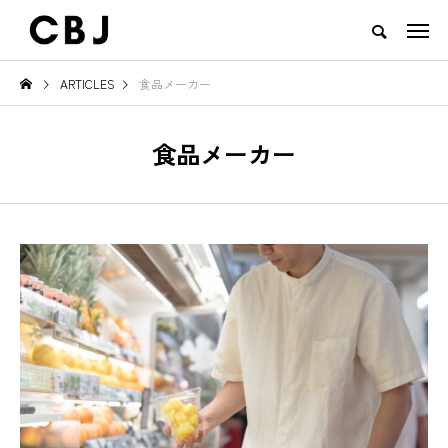
ARTICLES
食品メーカー
TOP
ARTICLES
RANKING
EVENT
CULTURE
CONTACT
食品メーカー
NEW POST
TOWN
GOODS
見え
ご当地鍋特集 — 北から南まで、
地域の恵みと食文化を活かし
日本の冬を彩るあったか郷土の味
一無二のチーズ｜山田牧場 カ