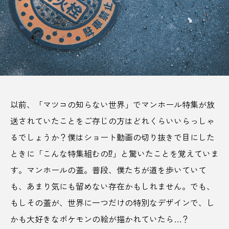
サビアンカ【滋賀県甲賀市】
TAG LIST
AJIROMUSUBI
ASMR
BON DANCE
以前、「マツコの知らない世界」でマンホール特集が放
BONDANCE
CBJ
CBJ Sauna Award 2024
送されていたことをご存じの方はどれくらいいらっしゃ
CBJBusinessSummit
cbjmarket
るでしょうか？僕はショート動画の切り抜きで目にした
ときに「こんな特集組むの⁉」と驚いたことを覚えていま
CommunityBrandingJapan
DASSAI
EC
す。マンホールの蓋。普段、僕たちが道を歩いていて
ESG経営
GW
IdentityV
Instagram
も、あまり気にも留めない存在かもしれません。でも、
もしその蓋が、世界に一つだけの特別なデザインで、し
ITOMACHIHOTEL
japan
KYOTOGRAPHIE
かも大好きなポケモンの絵が描かれていたら…？
LAMP壱岐
LinkedIn
LinkedInサウナ部