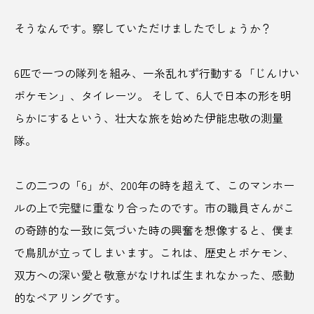
岐阜
岐阜県
岡山県
岩の井
そうなんです。察していただけましたでしょうか？
岩手県
岩木山
島
島根県
6匹で一つの隊列を組み、一糸乱れず行動する「じんけい
川崎
川崎大師
川開き
巣鴨湯
ポケモン」、タイレーツ。 そして、6人で日本の形を明
工場夜景
帯
幸福度
広島市
らかにするという、壮大な旅を始めた伊能忠敬の測量
隊。
広島県
廃校活用
弓削ふぁーむ
弘前市
御宿
御神酒
復興
この二つの「6」が、200年の時を超えて、このマンホー
ルの上で完璧に重なり合ったのです。市の職員さんがこ
愛媛
愛媛県
成田山
成田空港
の奇跡的な一致に気づいた時の興奮を想像すると、僕ま
手ぬぐい
抹茶
抹茶ドリンク
摘果
で鳥肌が立ってしまいます。これは、歴史とポケモン、
双方への深い愛と敬意がなければ生まれなかった、感動
摘花
改造車
教育
敦賀
的なペアリングです。
敦賀市
文化
料理
断捨離