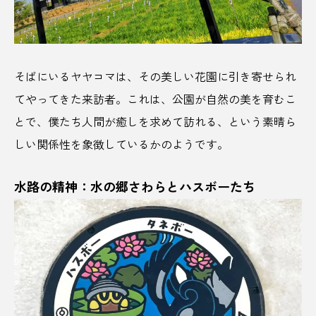
無限城
焼津
焼酎
熊
熊本市
熊本県
熊野古道
熟成バナナ
牛乳
そばにいるヤヤコマは、その美しい花園に引き寄せられ
てやってきた来訪者。これは、公園が自然の美を育むこ
牡蠣
特別体験
犬吠埼
猪苗代湖
とで、僕たち人間が癒しを求めて訪れる、という素晴ら
獺祭
玉野氏
珈琲
現代アート
しい関係性を象徴しているかのようです。
琴弾廻廊
環境問題
環境音
甘露寺
水路の精神：水の郷さわらとハスボーたち
生きくらげ
田無神社
田舎暮らし
甲賀市
発酵
白川郷
白浜
白鶴
益子
盛岡
盛岡市
直島
真岡市
真澄
真鯛
着付け