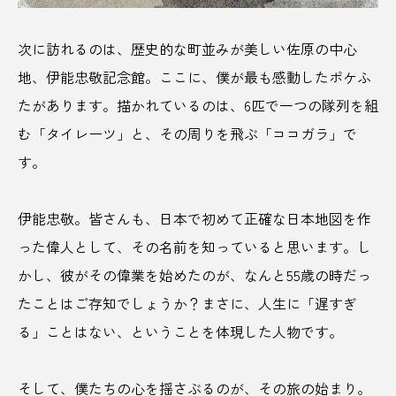
地産地消
地酒
坂本龍馬
城
次に訪れるのは、歴史的な町並みが美しい佐原の中心
地、伊能忠敬記念館。ここに、僕が最も感動したポケふ
埼玉県
壱岐島
夏
夏ツイーツ
たがあります。描かれているのは、6匹で一つの隊列を組
夏バテ
夏フェス
夏休み
夏祭り
む「タイレーツ」と、その周りを飛ぶ「ココガラ」で
す。
夕張郡
多気郡
夜空
大丸屋
大内宿
大栄西瓜
大正ロマン
伊能忠敬。皆さんも、日本で初めて正確な日本地図を作
った偉人として、その名前を知っていると思います。し
大沢温泉
大涌谷
大磯町
大金持
かし、彼がその偉業を始めたのが、なんと55歳の時だっ
大阪
大阪万博
大阪歴史博物館
たことはご存知でしょうか？まさに、人生に「遅すぎ
る」ことはない、ということを体現した人物です。
天然氷
天神祭
奥日光
妙高
季節
季節のお酒
季節のレシピ
そして、僕たちの心を揺さぶるのが、その旅の始まり。