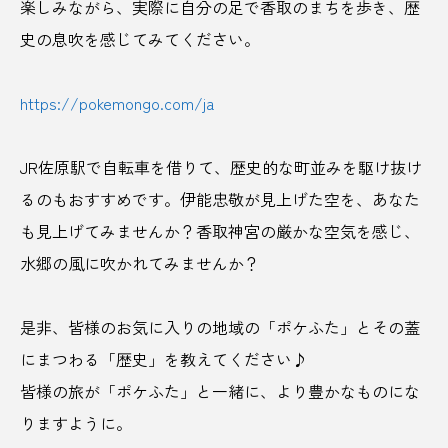
楽しみながら、実際に自分の足で香取のまちを歩き、歴
香取神宮
香川県
香水
馬
史の息吹を感じてみてください。
高山市
高山祭
高崎だるま
高崎市
https://pokemongo.com/ja
高田
高知
高級旅館
髙橋酒店
鬼滅の刃
鯛
鯛一郎クン
鳥取県
JR佐原駅で自転車を借りて、歴史的な町並みを駆け抜け
るのもおすすめです。伊能忠敬が見上げた空を、あなた
鶴乃湯
鹿
鹿児島
鹿児島県
も見上げてみませんか？香取神宮の厳かな空気を感じ、
鹿嶋市
麺
水郷の風に吹かれてみませんか？
是非、皆様のお気に入りの地域の「ポケふた」とその蓋
にまつわる「歴史」を教えてください♪
皆様の旅が「ポケふた」と一緒に、より豊かなものにな
りますように。