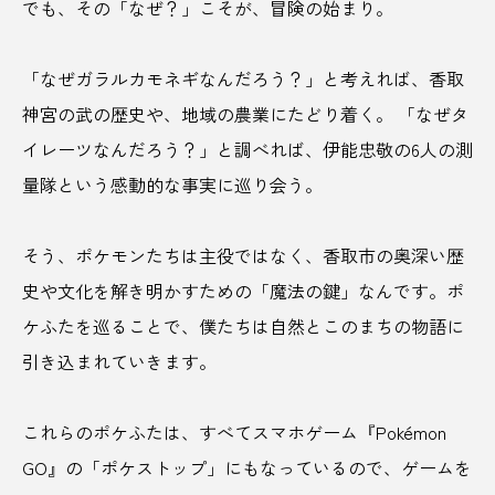
でも、その「なぜ？」こそが、冒険の始まり。
鍋店
長崎県
長沼町
長野
「なぜガラルカモネギなんだろう？」と考えれば、香取
長野県
関東
阿字ヶ浦海水浴場
阿蘇
神宮の武の歴史や、地域の農業にたどり着く。 「なぜタ
陶器
陶芸
陽南姫
隈研吾
イレーツなんだろう？」と調べれば、伊能忠敬の6人の測
量隊という感動的な事実に巡り会う。
雁木
難波
難波宮跡
霧島
霧島温泉郷
青森
青森県
静岡県
そう、ポケモンたちは主役ではなく、香取市の奥深い歴
史や文化を解き明かすための「魔法の鍵」なんです。ポ
静龍閣
音
音楽フェス
風鈴
ケふたを巡ることで、僕たちは自然とこのまちの物語に
飛露喜
飛騨高山
食品メーカー
引き込まれていきます。
食文化
食物繊維
飫肥杉
飲食店
これらのポケふたは、すべてスマホゲーム『Pokémon
養殖
養生
香取
香取市
GO』の「ポケストップ」にもなっているので、ゲームを