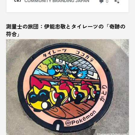
吉田松陰
名産
和傘
和歌山
和歌山県
商社
善逸
喜助の湯
測量士の旅団：伊能忠敬とタイレーツの「奇跡の
符合」
喫茶
喫茶店
四季
四日市市
団子
図書館
国営ひたちなか海浜公園
土用の丑の日
地元で人気
地域
地域おこし協力隊
地域とキャリア
地域の違い
地域創生
地域活性
地域産業
地域経済創発
地域観光
地域課題
地域貢献
地域起業
地方
地方創生
地獄のぞき
地球温暖化