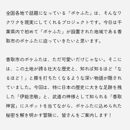
全国各地で話題になっている「ポケふた」は、そんなワ
match
Newspicks
NIPPONIA
クワクを現実にしてくれるプロジェクトです。今日は千
OME 香 SHI Liqueur さくらんぼ
葉県内で初めて「ポケふた」が設置された地域である香
取市のポケふたに迫っていきたいと思います。
PRブランディング
SAKE
SDGs
SL
SNS映え
Spotify
SUBA
TikTok
香取市のポケふたは、ただ可愛いだけじゃない。そこに
は、この土地が誇る壮大な歴史と、知れば知るほど「な
tower eleven onsen & sauna
V
well-being
るほど！」と膝を打ちたくなるような深い物語が隠され
YouTUbe
アート
アートスポット
ていました。今回は、特に日本の歴史に大きな足跡を残
した「伊能忠敬」と、武道の神様として知られる「香取
アイヌ
アウトドア
アオアシ
神宮」にスポットを当てながら、ポケふたに込められた
アジサイ
アニメ
アンコール
秘密を解き明かす冒険に、皆さんをご案内します！
イベント
イルミネーション
イワテナシ