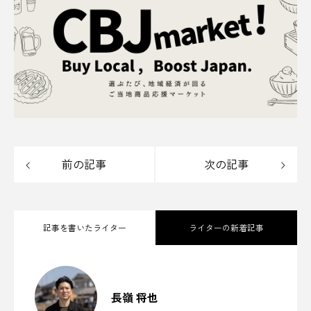
前の記事
次の記事
記事を書いたライター
ライターの新着記事
170年の蔵つき酵母が醸す、芳醇な一滴。
2025.10.25
「下総醤油」にかける、ちば醤油株式会
社の伝統と革新／千葉県香取市
長嶺 将也