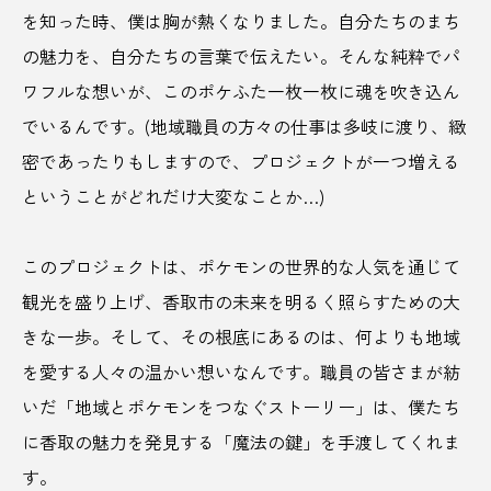
を知った時、僕は胸が熱くなりました。自分たちのまち
ソウルフード
ソニー
そば
の魅力を、自分たちの言葉で伝えたい。そんな純粋でパ
ダイエット
たくと
たくとげーむず
ワフルな想いが、このポケふた一枚一枚に魂を吹き込ん
でいるんです。(地域職員の方々の仕事は多岐に渡り、緻
たこやき
チーズ
ちきゅうの谷
密であったりもしますので、プロジェクトが一つ増える
ちば醤油
チョコレート
ツアー
ということがどれだけ大変なことか…)
つくばジオミュージアム＆サイクルパークつくば
このプロジェクトは、ポケモンの世界的な人気を通じて
ディートフリー
デカ盛り
デザイン
観光を盛り上げ、香取市の未来を明るく照らすための大
きな一歩。そして、その根底にあるのは、何よりも地域
デザインあ展neo
テレビ出演
テントサウナ
を愛する人々の温かい想いなんです。職員の皆さまが紡
トイレ
とうきび
とうもろこし
いだ「地域とポケモンをつなぐストーリー」は、僕たち
に香取の魅力を発見する「魔法の鍵」を手渡してくれま
トビチ商店街
どぶろく
トマト
す。