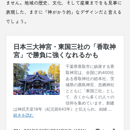
ません。地域の歴史、文化、そして産業までをも見事に
全国展開
八幡平市
公共施設
公園
表現した、まさに「神がかり的」なデザインだと言える
でしょう。
六歌仙
兵庫
兵庫県
写真際
冷やし中華
冷麺
刈谷サービスエリア
初詣
利根川
剪定
加藤清正
北九州市
北広島
北海道
北海道日本ハムファイターズ
北軽井沢
北郷町
千葉
千葉県
千葉県香取市
南三陸町
博物館
卵
厚木
厚木健康センター
参道
古民家
古町