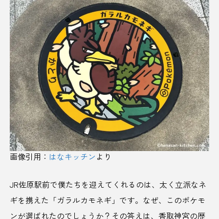
ひとりじめ
ひな祭り
ピンクのお酒
ピンクラベル
フードインキュベーション
ファッション
フィンランドサウナ
フェス旅
フットボール
ぶどう
ぶどう狩り
プラスチックゴミ
フリマアプリ
プリン
フルーツ
画像引用：
はなキッチン
より
プレミアリーグ
プれンティ
JR佐原駅前で僕たちを迎えてくれるのは、太く立派なネ
ベアレンビール
ヘビ神社
ヘルシー志向
ギを携えた「ガラルカモネギ」です。なぜ、このポケモ
ポケふた
ポケモン
ポケモンマンホール
ンが選ばれたのでしょうか？その答えは、香取神宮の歴