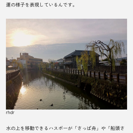
運の様子を表現しているんです。
米
紫陽花
組み合わせ
経営
経営者
絶景
絶景サウナ
続日本100名城
網代
美濃市
美術館
群馬県
耕作放棄地
肉
腸内環境
自然
自然環境
色合わせ
芋焼酎
花
花巻市
花火大会
花見
芸術祭
茅場町
茨城県
蒸気風呂
薬研堀
薬草サウナ
虎ノ門
虫除け
rhdr
蛇年
西小山東京浴場
西日本
西条市
水の上を移動できるハスボーが「さっぱ舟」や「船頭さ
西郷隆盛
観光
観音寺市
角島大橋