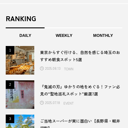
さ
い
RANKING
DAILY
WEEKLY
MONTHLY
1
1
東京からすぐ行ける、自然を感じる埼玉のお
すすめ朝食スポット5選
2025.08.13
TOWN
2
2
『鬼滅の刃』ゆかりの地をめぐる！ファン必
見の“聖地巡礼スポット”厳選7選
2025.07.18
EVENT
3
3
ご当地スーパーが実に面白い【長野県・軽井