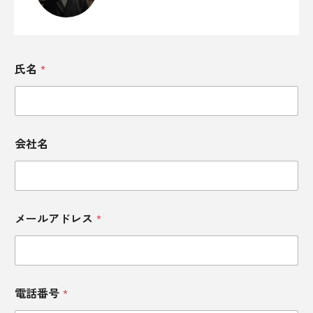
美酒王国・秋田へようこそ！雪国が育ん
2025.10.06
だ日本酒の歴史と、心に残る酒蔵探訪の
旅
400年の歴史を味わう。千葉の醤油が食卓
2025.09.23
と世界を魅了する理由
氏名
*
会社名
メールアドレス
*
電話番号
*