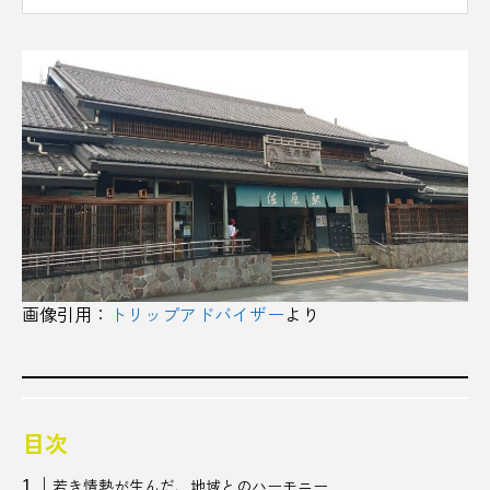
カレーライス
キーマカレー
きくらげ
キャリア
キャリアツーリズム
キャンプ
キング軒
クラフトサケ
クラフトビール
グリーンツーリズム
グルメ
ケーキ
コーヒー
コーヒー豆
ゴールデンウイーク
ゴールドラッシュ
ここ滋賀
こち亀
画像引用：
トリップアドバイザー
より
コワーキング
コワーキングスペース
ご当地
ご当地グルメ
ご当地チョコレート
さいたま
さいたま国際芸術祭
サウナ
目次
若き情熱が生んだ、地域とのハーモニー
サウナアワード
サウナシュラン