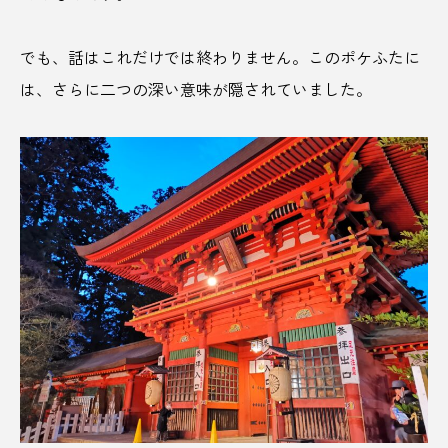
リゾート
リモートワーク
りんご
でも、話はこれだけでは終わりません。このポケふたに
りんごジュース
りんご農園
ルナピエナ
は、さらに二つの深い意味が隠されていました。
レシピ
レトロ
レトロカー
レバー
レモンリキュール
ロープ―ウェイ
ロウリュ
ワ―ケーション
ワーケーション
三重
三重県
上越市
下北沢
下呂温泉
下町銭湯
下関市
世界観ファースト
中目黒
久保田
九十九里
亀有
井上酒蔵
井戸水風呂
交通網
京都
人がいない
人形町