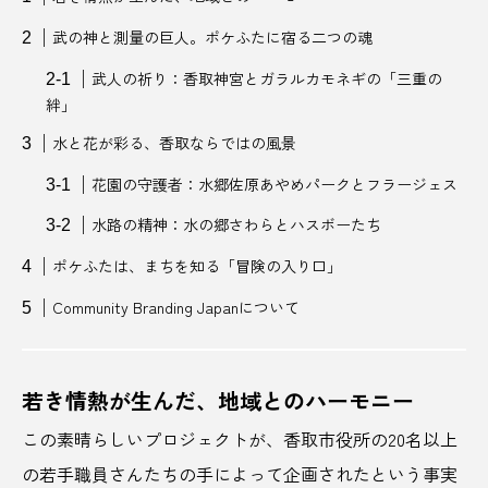
武の神と測量の巨人。ポケふたに宿る二つの魂
さくらんぼ王国
サステナブル
サメケン
武人の祈り：香取神宮とガラルカモネギの「三重の
サラブレッド
さわやかレモンリキュール
絆」
水と花が彩る、香取ならではの風景
サ飯
サ飯研究所
シェア
花園の守護者：水郷佐原あやめパークとフラージェス
シェアオフィス
ジビエ
ジビエ料理
水路の精神：水の郷さわらとハスボーたち
ジビエ肉
しまなみレモン
じゃがいも
ポケふたは、まちを知る「冒険の入り口」
Community Branding Japanについて
ジンギスカン
スーパーフード
スイーツ
スイカ
スゴイサウナ札幌すすきの店
若き情熱が生んだ、地域とのハーモニー
すすきの
スポーツビジネス
すもも
この素晴らしいプロジェクトが、香取市役所の20名以上
ゼロエネルギー
せんのみなと
の若手職員さんたちの手によって企画されたという事実