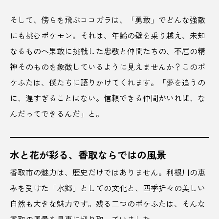
そして、傍らを飛ぶココガラは、「勇敢」でどんな強敵
新政
新潟
新潟県
新町
方言
にも挑むポケモン。それは、年齢の壁を乗り越え、未知
旅
旅行
旅館
日南市
日帰り
なるものへ果敢に挑戦した忠敬と仲間たちの、不屈の精
神そのものを象徴しているように見えませんか？このポ
日帰り旅
日本
日本の夏
ケふたは、僕たちに語りかけてくれます。「夢を追うの
日本三大うどん
日本三大祭
日本企業
に、遅すぎることはない。信頼できる仲間がいれば、な
んだってできるんだ」と。
日本全国
日本文化
日本酒
日本酒酒蔵
日枝神社
旭酒造
春
水と花が彩る、香取ならではの風景
春酒
春野菜
最後の晩餐
香取市の魅力は、歴史だけではありません。利根川の恵
みを受けた「水郷」としての文化と、四季折々の美しい
最新スポット
月桂冠
有機栽培
自然も大きな魅力です。残る二つのポケふたは、そんな
朔日参り
朝食
木嵜綾奈
未利用魚
香取の風景を見事に切り取っていました。