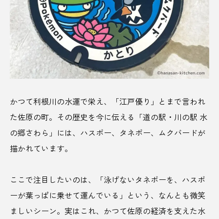
着物
石川県
石工職人
砂浜
社会課題
祇園祭
神の羊
神奈川
神奈川県
神崎町
神戸
神社
神社巡り
神話
祭
祭り
禅
かつて利根川の水運で栄え、「江戸優り」とまで言われ
福井県
福岡
福島
福島県
た佐原の町。その歴史を今に伝える「道の駅・川の駅 水
の郷さわら」には、ハスボー、タネボー、ムクバードが
福田淳
禰󠄀豆子
秋田健
移住
描かれています。
穴場
空き家
竈門炭次郎
ここで注目したいのは、「泳げないタネボーを、ハスボ
立ち食い蕎麦
笑四季酒造
第一次産業
ーが葉っぱに乗せて運んでいる」という、なんとも微笑
第五人格
箱根
箱根神社
築地
ましいシーン。実はこれ、かつて佐原の経済を支えた水