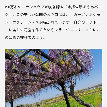
民俗学
汁なし担々麺
江戸川
沖縄
150万本のハナショウブが咲き誇る「水郷佐原あやめパー
ク」。この美しい公園の入り口には、「ガーデンポケモ
泉都乃湯
注染
洞窟
津市
ン」のフラージェスが描かれています。自分のテリトリ
浜町
海
海が見えるパン屋
海水浴場
ーに美しい花園を作るというフラージェスは、まさにこ
の公園の守護者のよう。
海洋環境
海開き
淡路島
混浴露天風呂
温泉
温泉街
港
湯梨浜町
湯治屋
源泉掛け流し温泉 佐賀の湯処 こもれび
滋賀県
漁師
漁業
漫画
瀬戸内国際芸術祭
瀬戸内寂聴
瀬戸田レモン
焙煎所
無人島
無添加自然食品
無農薬