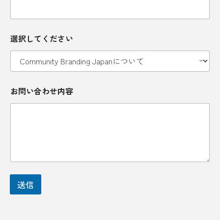
会
お
選択してください
社
問
名
い
*
合
メ
わ
ー
せ
ル
内
お問い合わせ内容
ア
容
ド
メ
レ
ー
ス
ル
ア
ド
レ
ス
選
択
送信
し
て
く
だ