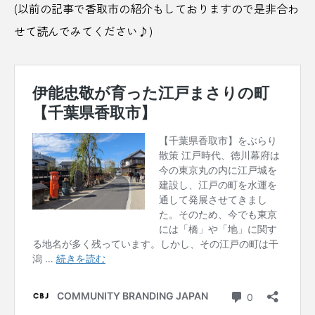
(以前の記事で香取市の紹介もしておりますので是非合わ
インド人
インバウンド
インフルエンサー
せて読んでみてください♪)
ウェルビーイング
うきは
うさぎ
うだつ
うどん
うなぎ
エアクローゼット
エシカル
エスコンフィールド
オーシャンフロント
オートロウリュ
おこもりサウナ
おにぎり
おやつ
お取り寄せ
お土産
お茶
お酒
かき氷
かつお
カフェ
かるまる池袋
カレー
カレーラーメン