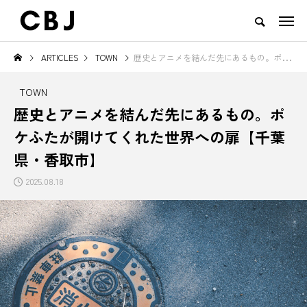
ARTICLES
TOWN
歴史とアニメを結んだ先にあるもの。ポケふたが開けてくれた世界への扉【千葉県・香取市】
TOP
ARTICLES
RANKING
EVENT
CULTURE
CONTACT
TOWN
NEW POST
歴史とアニメを結んだ先にあるもの。ポ
ケふたが開けてくれた世界への扉【千葉
TOWN
GOODS
県・香取市】
2025.08.18
え
ご当地鍋特集 — 北から南まで、
地域の恵みと食文化を活かした
日本の冬を彩るあったか郷土の味
一無二のチーズ｜山田牧場 カー