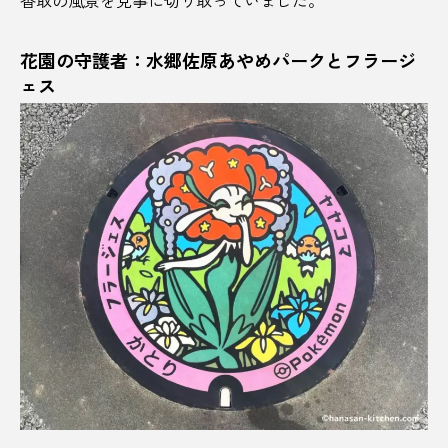
未活用魚
札幌
東京
東京から2時間
花園の守護者：水郷佐原あやめパークとフラージ
東北
東北みやげコンテスト2024
ェス
東名厚木健康センター
東根市
松坂牛
松山市
松阪市
果物
柏崎市
柳川市
柳田國男
栃木
栃木県
格式
桂雀太
桃の節句
桃太楼
桑名市
梅
梅酒
植木スイカ
楽天大学
橙
機関車
檀林
欧州
歴史
歴史ロマン
歴史博物館