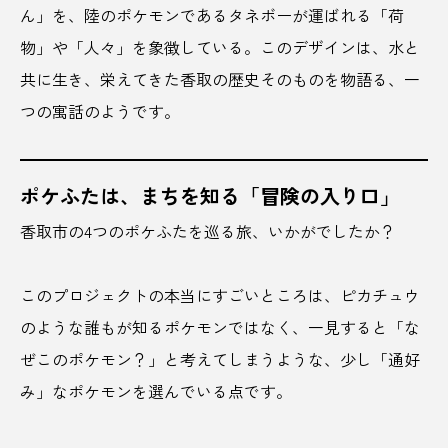
ん」を、陸のポケモンであるタネボーが運ばれる「荷
物」や「人々」を象徴している。このデザインは、水と
角打ち
話題
貴船
資料館
共に生き、栄えてきた香取の歴史そのものを物語る、一
起業支援
軽井沢
辰巳湯
辰野島
つの寓話のようです。
辰野町
農家
農家インフルエンサー
農業体験
過疎化
遠野
避暑地
ポケふたは、まちを知る「冒険の入り口」
香取市の4つのポケふたを巡る旅、いかがでしたか？
那珂湊おさかな市場
郡上おどり
酒屋
酒祭り
酒蔵
醤油
醤油ツーリズム
このプロジェクトの本当にすごいところは、ピカチュウ
のような誰もが知るポケモンではなく、一見すると「な
野菜
金沢
釣り
鈴鹿市
鉄道
ぜこのポケモン？」と考えてしまうような、少し「通好
鉾田市
銀座
銚子
銚子ビール
み」なポケモンを選んでいる点です。
銚子市
銭湯サウナ
鋸山
鍋島焼