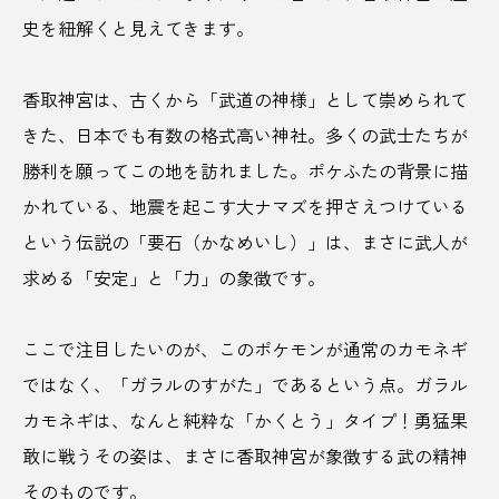
史を紐解くと見えてきます。
ホップ
ポップカルチャー
ホテル
ポン酢
まいたけ
マオイの丘
香取神宮は、古くから「武道の神様」として崇められて
きた、日本でも有数の格式高い神社。多くの武士たちが
マグマスパ式サウナ
マナー
マヨネーズ
勝利を願ってこの地を訪れました。ポケふたの背景に描
ミード
みちのく
ミニマリスト
かれている、地震を起こす大ナマズを押さえつけている
という伝説の「要石（かなめいし）」は、まさに武人が
ミニマリズム
メルカリ
モーニング
求める「安定」と「力」の象徴です。
モデルコース
やまなしジビエ
ユゲポン
ここで注目したいのが、このポケモンが通常のカモネギ
よもぎミストサウナ
ラーメン
ではなく、「ガラルのすがた」であるという点。ガラル
ラグジュアリーホテル
ランキング
カモネギは、なんと純粋な「かくとう」タイプ！勇猛果
敢に戦うその姿は、まさに香取神宮が象徴する武の精神
ランニング
リーガエスパニョーラ
そのものです。