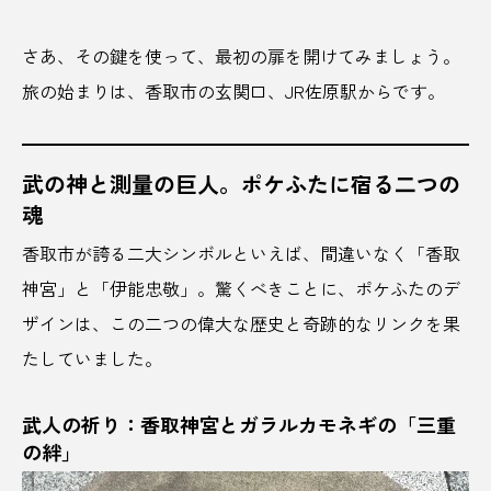
ドライブ
とれとれビレッジ
さあ、その鍵を使って、最初の扉を開けてみましょう。
ニューオープン
ニュージャパンEX
旅の始まりは、香取市の玄関口、JR佐原駅からです。
ねぎそば
ねぶた祭
ネモフィラ
バズ
バズーカ砲
ハチミツ
はちみつ酒
武の神と測量の巨人。ポケふたに宿る二つの
魂
パフェ
ハブスポット
はるみ
香取市が誇る二大シンボルといえば、間違いなく「香取
バレルサウナ
バレンタイン
神宮」と「伊能忠敬」。驚くべきことに、ポケふたのデ
ザインは、この二つの偉大な歴史と奇跡的なリンクを果
パワースポット
パンといす
ビーチ
たしていました。
ビーチレジャー
ビール
武人の祈り：香取神宮とガラルカモネギの「三重
ひぐらしのなく頃に
ビジネスイベント
の絆」
ビジネスインフルエンサー
ビジネスサミット