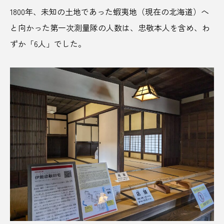
1800年、未知の土地であった蝦夷地（現在の北海道）へ
学校給食
宇和島
宇和島城
宇和島市
と向かった第一次測量隊の人数は、忠敬本人を含め、わ
宇部市
宇野港
安平町
安房郡
ずか「6人」でした。
安比高原
安藤忠雄
実家
宮古島
宮城県
宮崎県
宮沢賢治
害獣
害獣駆除
富士山
富士市
富山県
寒天
寺
寺田本家
対策
尊徳夏祭り
小学館
少子高齢化
居酒屋
山口県
山形
山形市
山形県
山梨県
山水閣
山田農園