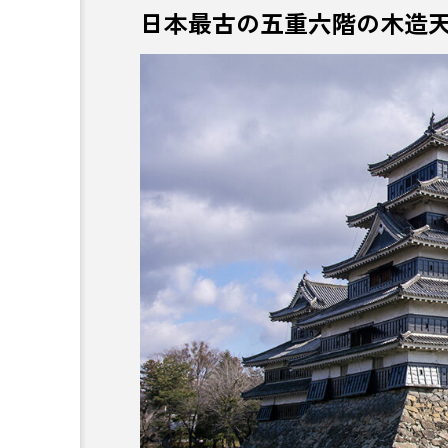
日本最古の五重六階の木造
ゴールドラッシュ
ここ滋
ご当地グルメ
ご当地チョ
サウナシュラン
さくらん
サ飯
サ飯研究所
TOWN
じゃがいも
ジンギスカン
“自然とアート”で埋もれ
力とは
すすきの
スポーツビジネ
そば
ダイエット
チョコレート
ツアー
デザイン
デザインあ展ne