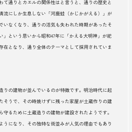
埼玉県
壱岐島
夏
夏ツイーツ
夏バテ
わて通りとカエルの関係性はと言うと、通りの歴史と
清流にしか生息しない「河鹿蛙（かじかがえる）」が
気郡
夜空
大丸屋
大内宿
大栄西瓜
大
でいなくなり、通りの活気も失われた時期があったそ
金持
大阪
大阪万博
大阪歴史博物館
天然氷
い」という思いから昭和47年に「かえる大明神」が祀
お酒
季節のレシピ
学校給食
宇和島
宇和島
存在となり、通り全体のテーマとして採用されていま
平町
安房郡
安比高原
安藤忠雄
実家
害獣
害獣駆除
富士山
富士市
富山県
小学館
少子高齢化
居酒屋
山口県
山形
造りの建物が並んでいるのが特徴です。明治時代に起
田農園
岐阜
岐阜県
岡山県
岩の井
岩
たそうで、その時焼けずに残った家屋が土蔵作りの建
ら守るために土蔵造りの建物が建設されたようです。
大師
川開き
巣鴨湯
工場夜景
帯
幸福
ようになり、その独特な街並みが人気の理由でもあり
弘前市
御宿
御神酒
復興
愛媛