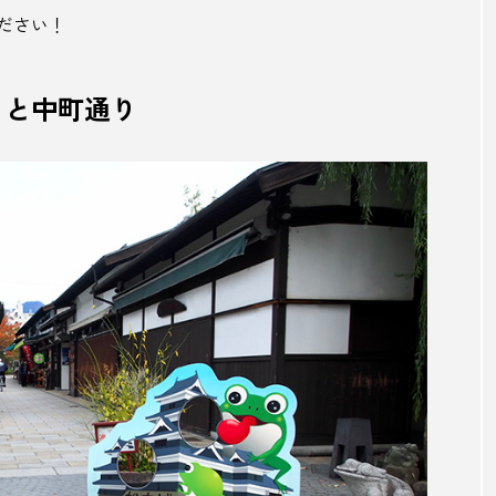
ださい！
ビエ
ユゲポン
よもぎミストサウナ
ラーメン
リーガエスパニョーラ
リゾート
リモートワーク
りと中町通り
園
ルナピエナ
レシピ
レトロ
レトロカー
―ウェイ
ロウリュ
ワ―ケーション
ワーケーショ
呂温泉
下町銭湯
下関市
世界観ファースト
上酒蔵
井戸水風呂
交通網
京都
人がいない
るま店NAYA
仲山進也
伊万里
伊勢
伊勢・
伊能忠敬
伊萬里
伊達政宗
会津地方
伝統
街
佐原
佐原の大祭
佐藤栄助
佐藤錦