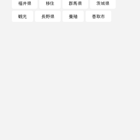
福井県
移住
群馬県
茨城県
ラグジュアリーホテル
観光
長野県
養殖
香取市
りんご
レバー
ン
三重
三重県
中目黒
久保田
人形町
人時
船江温泉 みたすの湯
伝統工芸
伝統文化
佐賀県
体験