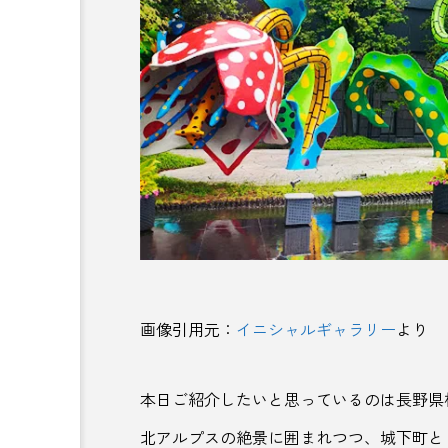
でも続けると必ず見えてく
ご当地鍋特集 — 北から南まで
る
冬を彩るあったか郷土の味
AJIROMUSUBI
ASMR
画像引用元：
イニシャルギャラリー
より
CBJBusinessSummit
cbjm
IdentityV
Instagram
本日ご紹介したいと思っているのは長野県
北アルプスの絶景に囲まれつつ、城下町と
LinkedInサウナ部
match