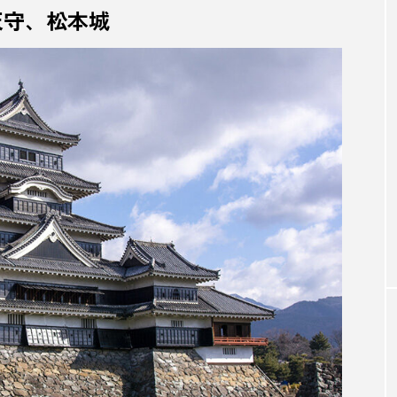
天守、松本城
賀
こち亀
コワーキング
コワーキングスペース
コレート
さいたま
さいたま国際芸術祭
サウナ
ぼ王国
サステナブル
サメケン
サラブレッド
シェア
シェアオフィス
ジビエ
ジビエ料理
GOODS
スーパーフード
スイーツ
スイカ
スゴイサ
る島「直島」の魅
喫茶店プリンが好きな方へ│地域の恵み
詰め込んだ固めプリンのつくり方
ス
すもも
ゼロエネルギー
せんのみなと
ソ
たくと
たくとげーむず
たこやき
チーズ
ち
つくばジオミュージアム＆サイクルパークつくば
ディートフ
o
テレビ出演
テントサウナ
トイレ
とうき