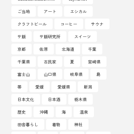
ープン
ご当地
アート
エシカル
ハチミツ
クラフトビール
コーヒー
サウナ
パワースポット
サ飯
サ飯研究所
スイーツ
ネスイベント
京都
佐原
北海道
千葉
のお酒
ピンクラベル
千葉県
古民家
夏
宮崎県
ットボール
ぶどう
富士山
山口県
岐阜県
島
帯
愛媛
愛媛県
新潟
アリーグ
プれンティ
日本文化
日本酒
栃木県
マンホール
ホップ
歴史
沖縄
海
温泉
サウナ
マナー
田舎暮らし
着物
神社
モーニング