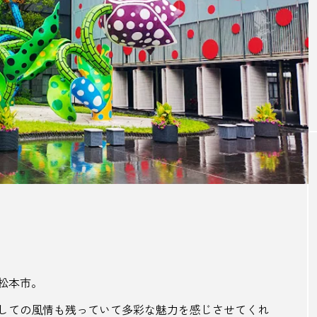
、日本の
地域の恵みと食文化を活かした唯一無
170
二のチーズ｜山田牧場 カーサビアンカ
滴。「
【滋賀県甲賀市】
株式会
TAG LIST
BON DANCE
BONDANCE
CBJ
CBJ Sauna Awar
arket
CommunityBrandingJapan
DASSAI
EC
ITOMACHIHOTEL
japan
KYOTOGRAPHIE
LAM
松本市。
しての風情も残っていて多彩な魅力を感じさせてくれ
Newspicks
NIPPONIA
OME 香 SHI Liqueur さくら