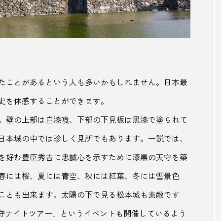
トマト
ドライブ
とれとれビレッジ
ニューオ
ば
ねぶた祭
ネモフィラ
バズ
バズーカ砲
ハブスポット
はるみ
バレルサウナ
バレンタイン
ビーチレジャー
ビール
ひぐらしのなく頃に
ビジ
たことがあるという人も多いかもしれません。日本最
ビジネスサミット
ひとりじめ
ひな祭り
ピンク
史を体感することができます。
。壁の上部は白漆喰、下部の下見板は黒漆で塗られて
ファッション
フィンランドサウナ
フェス旅
フ
日本城の中では珍しく見所でもあります。一説では、
ゴミ
フリマアプリ
プリン
フルーツ
プレミ
を好む豊臣秀吉に忠誠心を示すために漆黒の天守を築
ヘルシー志向
ポケふた
ポケモン
ポケモン
春には桜、夏には青空、秋には紅葉、冬には雪景色
ポン酢
まいたけ
マオイの丘
マグマスパ式
ことも出来ます。太陽の下で見る松本城も素敵です
 天守ナイトツアー」というイベントも開催しているよう
みちのく
ミニマリスト
ミニマリズム
メルカリ