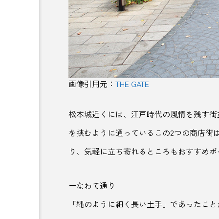
信州
修善寺
健康
公共施設
公園
六
刈谷サービスエリア
初詣
北海道日本ハムファイターズ
画像引用元：
THE GATE
博物館
卵
厚木
松本城近くには、江戸時代の風情を残す街
和歌山
和歌山県
を挟むように通っているこの2つの商店街
り、気軽に立ち寄れるところもおすすめポ
図書館
国営ひたちなか海
地域とキャリア
地域の違
ーなわて通り
地域課題
地域貢献
「縄のように細く長い土手」であったこと