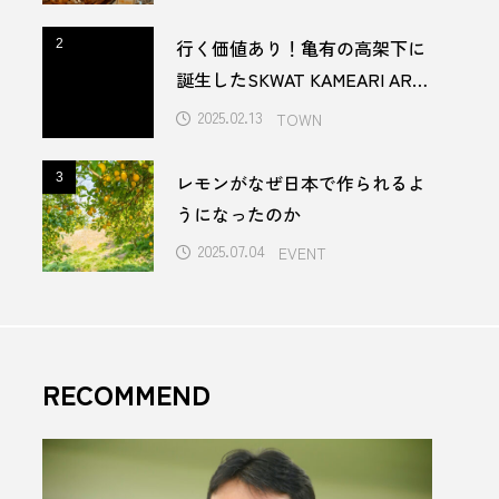
eleven onsen & sauna
V
行く価値あり！亀有の高架下に
2
2
誕生したSKWAT KAMEARI ART
アオアシ
アジサイ
CENTRE
2025.02.13
TOWN
インバウンド
レモンがなぜ日本で作られるよ
3
3
うなぎ
うになったのか
2025.07.04
EVENT
トロウリュ
酒
かき氷
かつお
レー
きくらげ
RECOMMEND
フトビール
ウイーク