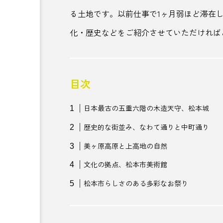
る土地です。以前仕事で1ヶ月弱ほど滞在
SAKE
SDGs
SL
化・歴史などをご紹介させていただければ
well-being
YouTUbe
アニメ
アンコール
目次
インフルエンサー
ウェル
日本最古の五重六階の木造天守、松本城
エアクローゼット
エシカ
歴史的な街並み、なわて通りと中町通り
おこもりサウナ
おにぎり
美ヶ原高原と上高地の自然
カフェ
かるまる池袋
文化の拠点、松本市美術館
松本市らしさのある多彩なお祭り
キャリア
キャリアツーリ
グリーンツーリズム
グル