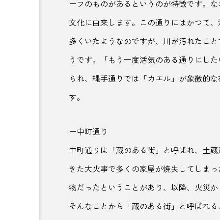
地酒
坂本龍馬
城
ーフのものがあるというのが特徴です。な
文化に由来します。この通りにはかつて、
夏祭り
夕張郡
多
多くいたようなのですが、川が汚れたこと
大涌谷
大磯町
大
うです。「もう一度活気のある通りにした
妙高
季節
季節の
られ、縄手通りでは「カエル」が象徴的な
す。
宇部市
宇野港
安
宮崎県
宮沢賢治
ー中町通り
対策
尊徳夏祭り
中町通りは「蔵のある街」と呼ばれ、土蔵
山梨県
山水閣
山
きた大火事で多くの家屋が焼失してしまっ
物だったということがあり、以降、火災か
島根県
川崎
川崎
そんなことから「蔵のある街」と呼ばれる
廃校活用
弓削ふぁーむ