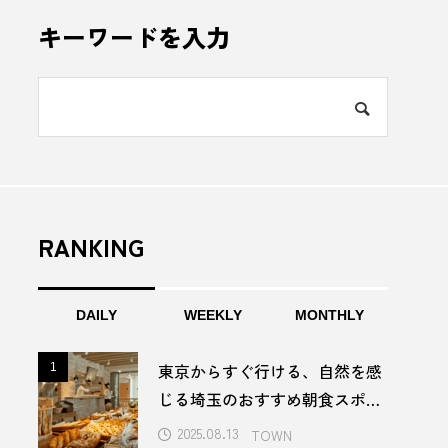
年の蔵つき酵母が醸す、芳醇な一
美味しいたこ焼き居酒屋の
下総醤油」にかける、ちば醤油
ンド人の時代【東京・巣鴨
キーワードを入力
社の伝統と革新／千葉県香取市
RANKING
d 2024
DAILY
WEEKLY
MONTHLY
ESG経営
GW
東京からすぐ行ける、自然を感
1
1
P壱岐
LinkedIn
じる埼玉のおすすめ朝食スポッ
ト5選
2025.08.13
TOWN
んぼ
PRブランディング