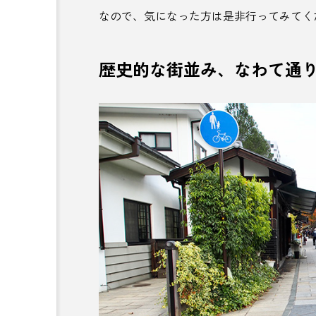
なので、気になった方は是非行ってみてく
モデルコース
やまなしジ
ランキング
ランニング
歴史的な街並み、なわて通
りんごジュース
りんご農
レモンリキュール
ロープ
上越市
下北沢
下
九十九里
亀有
井
人気
人気店
今井だ
伊勢市
伊勢神宮
伝統的工芸品
住みやすい