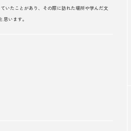
していたことがあり、その際に訪れた場所や学んだ文
SNS映え
Spotify
SUBA
TikTok
tower 
と思います。
アート
アートスポット
アイヌ
アウトドア
イベント
イルミネーション
イワテナシ
インド人
ビーイング
うきは
うさぎ
うだつ
うどん
ル
エスコンフィールド
オーシャンフロント
オー
おやつ
お取り寄せ
お土産
お茶
お
カレー
カレーラーメン
カレーライス
キーマカ
ズム
キャンプ
キング軒
クラフトサケ
クラ
メ
ケーキ
コーヒー
コーヒー豆
ゴールデン