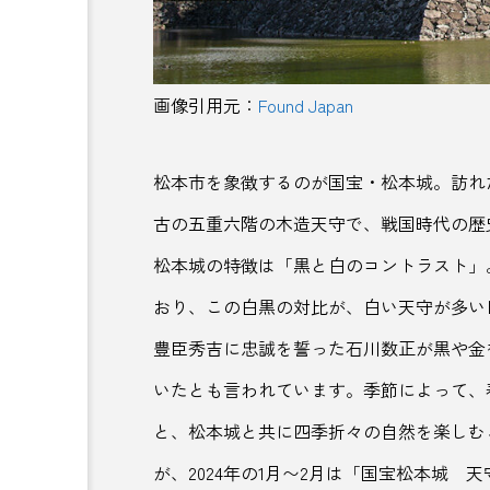
トビチ商店街
どぶろく
ニュージャパンEX
ねぎそ
画像引用元：
Found Japan
はちみつ酒
パフェ
パンといす
ビーチ
松本市を象徴するのが国宝・松本城。訪れ
ビジネスインフルエンサー
古の五重六階の木造天守で、戦国時代の歴
松本城の特徴は「黒と白のコントラスト」
フードインキュベーション
おり、この白黒の対比が、白い天守が多い
ぶどう狩り
プラスチック
豊臣秀吉に忠誠を誓った石川数正が黒や金
ベアレンビール
ヘビ神社
いたとも言われています。季節によって、
ポップカルチャー
ホテル
と、松本城と共に四季折々の自然を楽しむ
が、2024年の1月〜2月は「国宝松本城
マヨネーズ
ミード