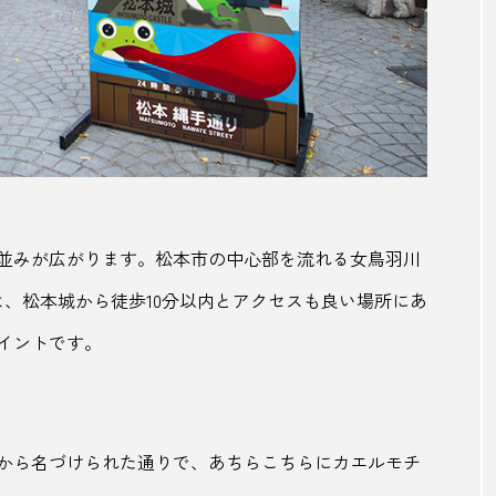
働き口の減少
元乃隅稲成神社
光岡自動車
歌仙
兵庫
兵庫県
写真際
冷やし中華
利根川
剪定
加藤清正
北九州市
北
北軽井沢
北郷町
千葉
千葉県
千葉県香
厚木健康センター
参道
古民家
古町
吉
並みが広がります。松本市の中心部を流れる女鳥羽川
商社
善逸
喜助の湯
喫茶
喫茶店
四季
は、松本城から徒歩10分以内とアクセスも良い場所にあ
イントです。
浜公園
土用の丑の日
地元で人気
地域
地域
い
地域創生
地域活性
地域産業
地域経済創
地域起業
地方
地方創生
地獄のぞき
地球
から名づけられた通りで、あちらこちらにカエルモチ