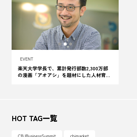
ご当地
サウナアワード
さわやかレモンリキュール
ジビエ肉
しまなみレモン
EVENT
TOW
ウナ札幌すすきの店
を
楽天大学学長で、累計発行部数2,300万部
“自
の漫画「アオアシ」を題材にした人材育成
力と
ウルフード
ソニー
書“アオアシに学ぶ”シリーズでも人気の仲
山進也氏が10月28日開催『CBJ Business S
きゅうの谷
ちば醤油
ummit 2025』の基調講演に登壇
リー
デカ盛り
HOT TAG一覧
び
とうもろこし
CBJBusinessSummit
cbjmarket