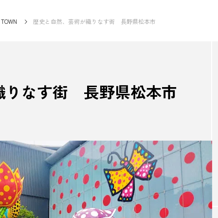
TOWN
歴史と自然、芸術が織りなす街 長野県松本市
NEW POST
織りなす街 長野県松本市
GOODS
HUM