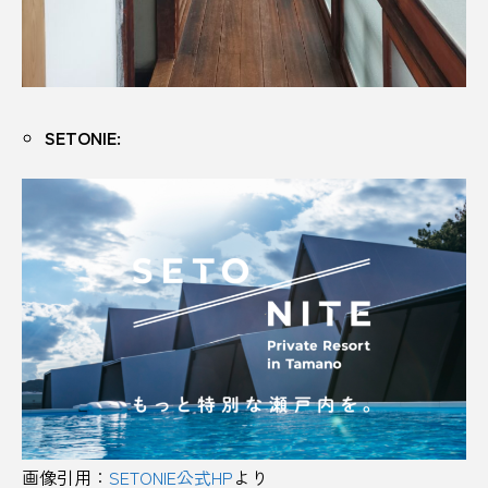
全国展開
八幡平市
公共施設
公園
六歌仙
兵庫
兵庫県
写真際
SETONIE:
冷やし中華
冷麺
刈谷サービスエリア
初詣
利根川
剪定
加藤清正
北九州市
北広島
北海道
北海道日本ハムファイターズ
北軽井沢
北郷町
千葉
千葉県
千葉県香取市
南三陸町
博物館
卵
厚木
厚木健康センター
参道
古民家
古町
画像引用：
SETONIE公式HP
より