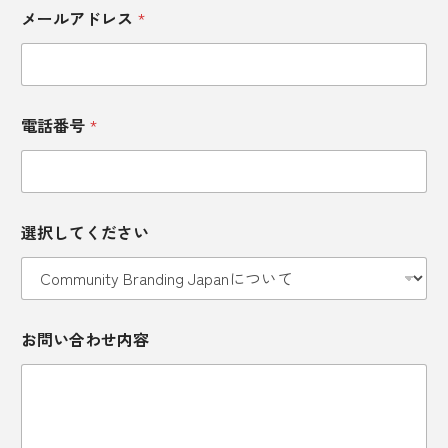
メールアドレス
*
新政
新潟
新潟県
新町
方言
旅
旅行
旅館
日南市
日帰り
電話番号
*
日帰り旅
日本
日本の夏
日本三大うどん
日本三大祭
日本企業
会
選択してください
社
日本全国
日本文化
日本酒
名
氏
日本酒酒蔵
日枝神社
旭酒造
春
名
会
お
社
春酒
春野菜
最後の晩餐
お問い合わせ内容
問
名
い
合
最新スポット
月桂冠
有機栽培
わ
せ
朔日参り
朝食
木嵜綾奈
未利用魚
内