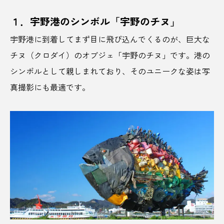
インド人
インバウンド
インフルエンサー
１．宇野港のシンボル「宇野のチヌ」
宇野港に到着してまず目に飛び込んでくるのが、巨大な
ウェルビーイング
うきは
うさぎ
チヌ（クロダイ）のオブジェ「宇野のチヌ」です。港の
うだつ
うどん
うなぎ
シンボルとして親しまれており、そのユニークな姿は写
真撮影にも最適です。
エアクローゼット
エシカル
エスコンフィールド
オーシャンフロント
オートロウリュ
おこもりサウナ
おにぎり
おやつ
お取り寄せ
お土産
お茶
お酒
かき氷
かつお
カフェ
かるまる池袋
カレー
カレーラーメン