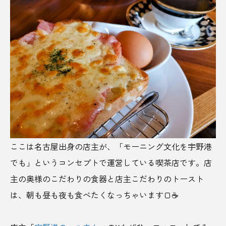
ソウルフード
ソニー
そば
ダイエット
たくと
たくとげーむず
たこやき
チーズ
ちきゅうの谷
ちば醤油
チョコレート
ツアー
つくばジオミュージアム＆サイクルパークつくば
ディートフリー
デカ盛り
デザイン
ここは名古屋出身の店主が、「モーニング文化を宇野港
デザインあ展neo
テレビ出演
テントサウナ
でも」というコンセプトで運営している喫茶店です。店
主の奥様のこだわりの食器と店主こだわりのトースト
トイレ
とうきび
とうもろこし
は、朝も昼も夜も食べたくなっちゃいます🍞☕
トビチ商店街
どぶろく
トマト