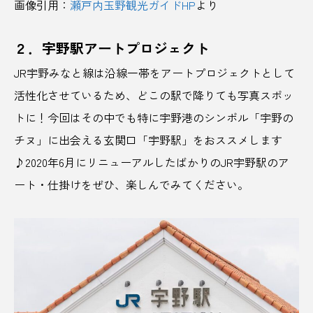
画像引用：
瀬戸内玉野観光ガイドHP
より
カレーライス
キーマカレー
きくらげ
キャリア
キャリアツーリズム
キャンプ
２．宇野駅アートプロジェクト
JR宇野みなと線は沿線一帯をアートプロジェクトとして
キング軒
クラフトサケ
クラフトビール
活性化させているため、どこの駅で降りても写真スポッ
グリーンツーリズム
グルメ
ケーキ
トに！今回はその中でも特に宇野港のシンボル「宇野の
チヌ」に出会える玄関口「宇野駅」をおススメします
コーヒー
コーヒー豆
ゴールデンウイーク
♪2020年6月にリニューアルしたばかりのJR宇野駅のア
ゴールドラッシュ
ここ滋賀
こち亀
ート・仕掛けをぜひ、楽しんでみてください。
コワーキング
コワーキングスペース
ご当地
ご当地グルメ
ご当地チョコレート
さいたま
さいたま国際芸術祭
サウナ
サウナアワード
サウナシュラン