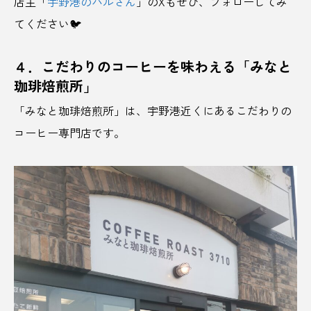
店主「
宇野港のハルさん
」のXもぜひ、フォローしてみ
ドライブ
とれとれビレッジ
てください🐦
ニューオープン
ニュージャパンEX
４．こだわりのコーヒーを味わえる「みなと
ねぎそば
ねぶた祭
ネモフィラ
バズ
珈琲焙煎所」
「みなと珈琲焙煎所」は、宇野港近くにあるこだわりの
バズーカ砲
ハチミツ
はちみつ酒
コーヒー専門店です。
パフェ
ハブスポット
はるみ
バレルサウナ
バレンタイン
パワースポット
パンといす
ビーチ
ビーチレジャー
ビール
ひぐらしのなく頃に
ビジネスイベント
ビジネスインフルエンサー
ビジネスサミット