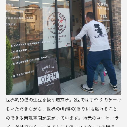
ひとりじめ
ひな祭り
ピンクのお酒
ピンクラベル
フードインキュベーション
ファッション
フィンランドサウナ
フェス旅
フットボール
ぶどう
ぶどう狩り
プラスチックゴミ
フリマアプリ
プリン
フルーツ
プレミアリーグ
プれンティ
世界約30種の生豆を扱う焙煎所。2回では手作りのケーキ
をいただきながら、世界の(珈琲の)香りにも触れること
ベアレンビール
ヘビ神社
ヘルシー志向
のできる素敵空間が広がっています。地元のコーヒーラ
ポケふた
ポケモン
ポケモンマンホール
バーだけでなく、一見さんにも優しいスタッフの皆様。