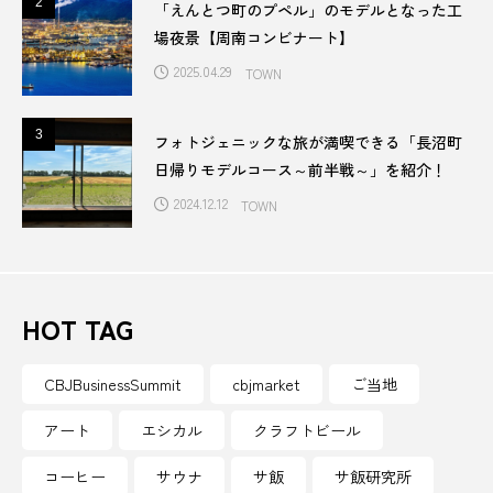
2
2
「えんとつ町のプペル」のモデルとなった工
民俗学
汁なし担々麺
江戸川
沖縄
場夜景【周南コンビナート】
泉都乃湯
注染
洞窟
津市
2025.04.29
TOWN
浜町
海
海が見えるパン屋
海水浴場
3
3
フォトジェニックな旅が満喫できる「長沼町
日帰りモデルコース～前半戦～」を紹介！
海洋環境
海開き
淡路島
2024.12.12
TOWN
混浴露天風呂
温泉
温泉街
港
湯梨浜町
湯治屋
HOT TAG
源泉掛け流し温泉 佐賀の湯処 こもれび
滋賀県
CBJBusinessSummit
cbjmarket
ご当地
漁師
漁業
漫画
瀬戸内国際芸術祭
アート
エシカル
クラフトビール
瀬戸内寂聴
瀬戸田レモン
焙煎所
コーヒー
サウナ
サ飯
サ飯研究所
無人島
無添加自然食品
無農薬