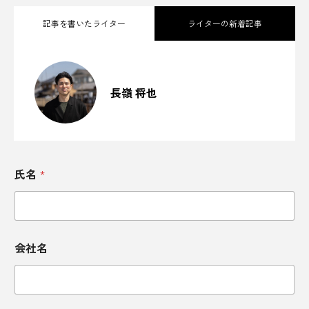
岐阜
岐阜県
岡山県
岩の井
記事を書いたライター
ライターの新着記事
岩手県
岩木山
島
島根県
170年の蔵つき酵母が醸す、芳醇な一滴。
2025.10.25
「下総醤油」にかける、ちば醤油株式会
川崎
川崎大師
川開き
巣鴨湯
社の伝統と革新／千葉県香取市
長嶺 将也
工場夜景
帯
幸福度
広島市
美酒王国・秋田へようこそ！雪国が育ん
2025.10.06
だ日本酒の歴史と、心に残る酒蔵探訪の
旅
広島県
廃校活用
弓削ふぁーむ
400年の歴史を味わう。千葉の醤油が食卓
2025.09.23
と世界を魅了する理由
氏名
*
弘前市
御宿
御神酒
復興
愛媛
愛媛県
成田山
成田空港
手ぬぐい
抹茶
抹茶ドリンク
摘果
会社名
摘花
改造車
教育
敦賀
敦賀市
文化
料理
断捨離