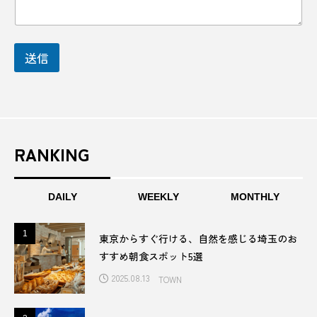
容
選
未活用魚
札幌
東京
東京から2時間
択
し
東北
東北みやげコンテスト2024
送信
て
く
だ
東名厚木健康センター
東根市
松坂牛
さ
い
松山市
松阪市
果物
柏崎市
会
社
RANKING
名
柳川市
柳田國男
栃木
栃木県
格式
桂雀太
桃の節句
桃太楼
DAILY
WEEKLY
MONTHLY
桑名市
梅
梅酒
植木スイカ
1
1
東京からすぐ行ける、自然を感じる埼玉のお
すすめ朝食スポット5選
楽天大学
橙
機関車
檀林
2025.08.13
TOWN
欧州
歴史
歴史ロマン
歴史博物館