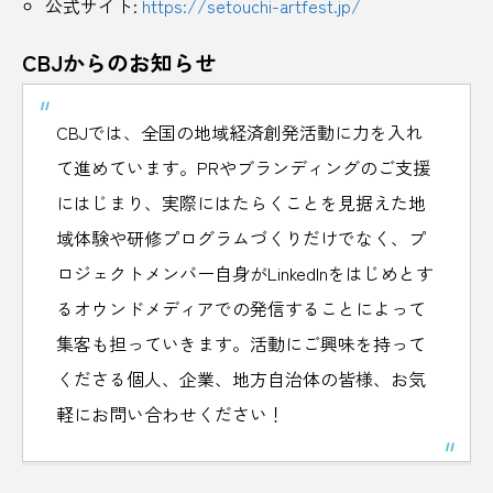
公式サイト:
https://setouchi-artfest.jp/
地産地消
地酒
坂本龍馬
城
CBJからのお知らせ
埼玉県
壱岐島
夏
夏ツイーツ
CBJでは、全国の地域経済創発活動に力を入れ
夏バテ
夏フェス
夏休み
夏祭り
て進めています。PRやブランディングのご支援
にはじまり、実際にはたらくことを見据えた地
夕張郡
多気郡
夜空
大丸屋
域体験や研修プログラムづくりだけでなく、プ
大内宿
大栄西瓜
大正ロマン
ロジェクトメンバー自身がLinkedInをはじめとす
るオウンドメディアでの発信することによって
大沢温泉
大涌谷
大磯町
大金持
集客も担っていきます。活動にご興味を持って
大阪
大阪万博
大阪歴史博物館
くださる個人、企業、地方自治体の皆様、お気
軽にお問い合わせください！
天然氷
天神祭
奥日光
妙高
季節
季節のお酒
季節のレシピ