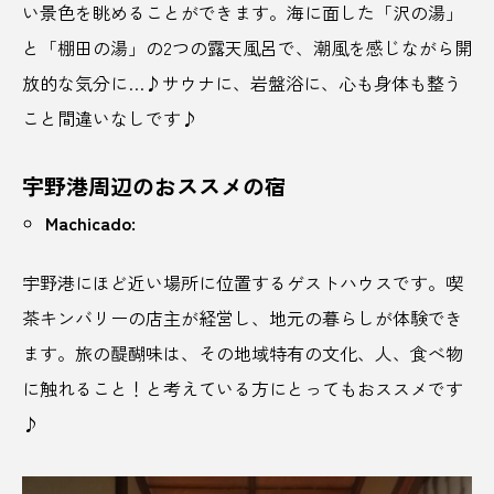
い景色を眺めることができます。海に面した「沢の湯」
リゾート
リモートワーク
りんご
と「棚田の湯」の2つの露天風呂で、潮風を感じながら開
りんごジュース
りんご農園
ルナピエナ
放的な気分に…♪サウナに、岩盤浴に、心も身体も整う
こと間違いなしです♪
レシピ
レトロ
レトロカー
レバー
レモンリキュール
ロープ―ウェイ
宇野港周辺のおススメの宿
Machicado:
ロウリュ
ワ―ケーション
ワーケーション
宇野港にほど近い場所に位置するゲストハウスです。喫
三重
三重県
上越市
下北沢
茶キンバリーの店主が経営し、地元の暮らしが体験でき
下呂温泉
下町銭湯
下関市
ます。旅の醍醐味は、その地域特有の文化、人、食べ物
に触れること！と考えている方にとってもおススメです
世界観ファースト
中目黒
久保田
♪
九十九里
亀有
井上酒蔵
井戸水風呂
交通網
京都
人がいない
人形町