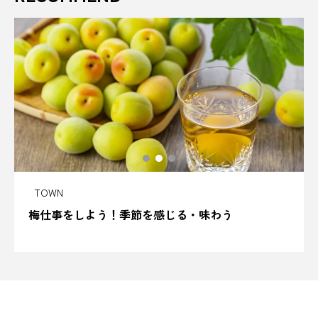
着物
石川県
石工職人
砂浜
社会課題
祇園祭
神の羊
神奈川
神奈川県
神崎町
神戸
神社
神社巡り
神話
祭
祭り
禅
福井県
福岡
福島
福島県
福田淳
禰󠄀豆子
秋田健
移住
TOWN
梅仕事をしよう！季節を感じる・味わう
穴場
空き家
竈門炭次郎
立ち食い蕎麦
笑四季酒造
第一次産業
第五人格
箱根
箱根神社
築地