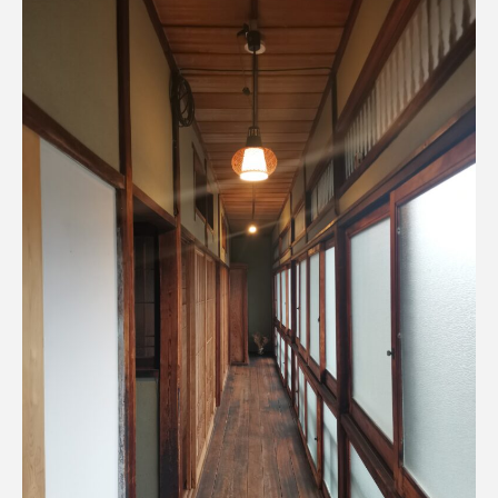
人時
人気
人気店
今井だるま店NAYA
仲山進也
伊万里
伊勢
伊勢・船江温泉 みたすの湯
伊勢市
伊勢神宮
伊能忠敬
伊萬里
伊達政宗
会津地方
伝統
伝統工芸
伝統文化
伝統的工芸品
住みやすい街
佐原
佐原の大祭
佐藤栄助
佐藤錦
佐賀県
体験
信州
修善寺
健康
働き口の減少
元乃隅稲成神社
光岡自動車