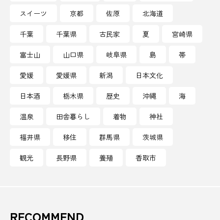
スイーツ
京都
佐原
北海道
無限城
焼津
焼酎
熊
熊本市
千葉
千葉県
古民家
夏
宮崎県
熊本県
熊野古道
熟成バナナ
牛乳
富士山
山口県
岐阜県
島
帯
牡蠣
特別体験
犬吠埼
猪苗代湖
愛媛
愛媛県
新潟
日本文化
獺祭
玉野氏
珈琲
現代アート
日本酒
栃木県
歴史
沖縄
海
温泉
田舎暮らし
着物
神社
琴弾廻廊
環境問題
環境音
甘露寺
福井県
移住
群馬県
茨城県
生きくらげ
田無神社
田舎暮らし
観光
長野県
養殖
香取市
甲賀市
発酵
白川郷
白浜
白鶴
益子
盛岡
盛岡市
直島
真岡市
真澄
真鯛
着付け
RECOMMEND