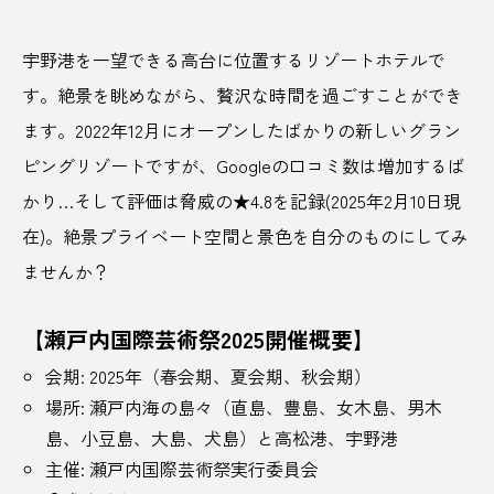
吉田松陰
名産
和傘
和歌山
宇野港を一望できる高台に位置するリゾートホテルで
和歌山県
商社
善逸
喜助の湯
す。絶景を眺めながら、贅沢な時間を過ごすことができ
喫茶
喫茶店
四季
四日市市
ます。2022年12月にオープンしたばかりの新しいグラン
ピングリゾートですが、Googleの口コミ数は増加するば
団子
図書館
国営ひたちなか海浜公園
かり…そして評価は脅威の★4.8を記録(2025年2月10日現
土用の丑の日
地元で人気
地域
在)。絶景プライベート空間と景色を自分のものにしてみ
ませんか？
地域おこし協力隊
地域とキャリア
地域の違い
地域創生
地域活性
【瀬戸内国際芸術祭2025開催概要】
会期: 2025年（春会期、夏会期、秋会期）
地域産業
地域経済創発
地域観光
場所: 瀬戸内海の島々（直島、豊島、女木島、男木
島、小豆島、大島、犬島）と高松港、宇野港
地域課題
地域貢献
地域起業
地方
主催: 瀬戸内国際芸術祭実行委員会
地方創生
地獄のぞき
地球温暖化