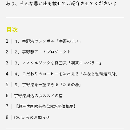
あり、そんな思い出も載せてご紹介させてください♪
match
Newspicks
NIPPONIA
OME 香 SHI Liqueur さくらんぼ
目次
１．宇野港のシンボル「宇野のチヌ」
PRブランディング
SAKE
SDGs
SL
２．宇野駅アートプロジェクト
SNS映え
Spotify
SUBA
TikTok
３．ノスタルジックな雰囲気「喫茶キンバリー」
tower eleven onsen & sauna
V
well-being
４．こだわりのコーヒーを味わえる「みなと珈琲焙煎所」
YouTUbe
アート
アートスポット
５．宇野港を一望できる「たまの湯」
宇野港周辺のおススメの宿
アイヌ
アウトドア
アオアシ
【瀬戸内国際芸術祭2025開催概要】
アジサイ
アニメ
アンコール
CBJからのお知らせ
イベント
イルミネーション
イワテナシ