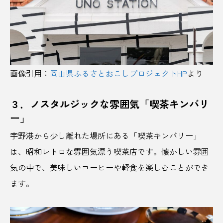
さくらんぼ王国
サステナブル
サメケン
サラブレッド
さわやかレモンリキュール
サ飯
サ飯研究所
シェア
画像引用：
岡山県ふるさとおこしプロジェクトHP
より
シェアオフィス
ジビエ
ジビエ料理
３．ノスタルジックな雰囲気「喫茶キンバリ
ー」
ジビエ肉
しまなみレモン
じゃがいも
宇野港から少し離れた場所にある「喫茶キンバリー」
ジンギスカン
スーパーフード
スイーツ
は、昭和レトロな雰囲気漂う喫茶店です。懐かしい雰囲
気の中で、美味しいコーヒーや軽食を楽しむことができ
スイカ
スゴイサウナ札幌すすきの店
ます。
すすきの
スポーツビジネス
すもも
ゼロエネルギー
せんのみなと