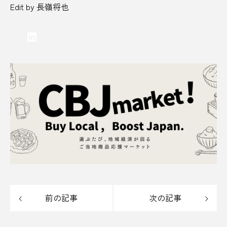
Edit by 長嶺将也
学校給食
宇和島
宇和島城
宇和島市
LinkedIn
宇部市
宇野港
安平町
安房郡
安比高原
安藤忠雄
実家
宮古島
宮城県
宮崎県
宮沢賢治
害獣
害獣駆除
富士山
富士市
富山県
寒天
寺
寺田本家
対策
尊徳夏祭り
小学館
少子高齢化
居酒屋
山口県
山形
山形市
前の記事
次の記事
山形県
山梨県
山水閣
山田農園