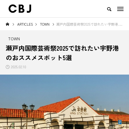
ARTICLES
TOWN
瀬戸内国際芸術祭2025で訪れたい宇野港のおススメスポット5選
TOP
ARTICLES
RANKING
EVENT
CULTURE
CONTACT
TOWN
NEW POST
瀬戸内国際芸術祭2025で訪れたい宇野港
のおススメスポット5選
TOWN
GOODS
2025.02.10
え
ご当地鍋特集 — 北から南まで、
地域の恵みと食文化を活かした
日本の冬を彩るあったか郷土の味
一無二のチーズ｜山田牧場 カー