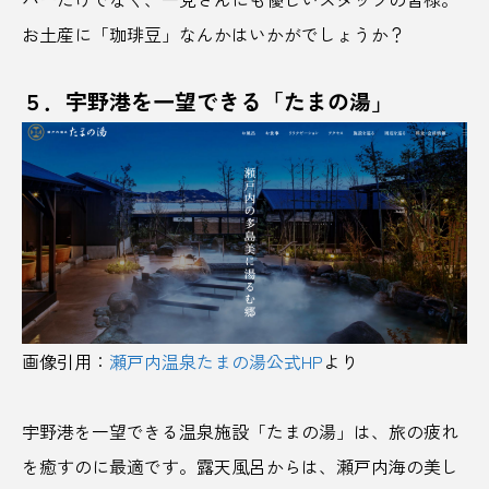
お土産に「珈琲豆」なんかはいかがでしょうか？
ホップ
ポップカルチャー
ホテル
ポン酢
まいたけ
マオイの丘
５．宇野港を一望できる「たまの湯」
マグマスパ式サウナ
マナー
マヨネーズ
ミード
みちのく
ミニマリスト
ミニマリズム
メルカリ
モーニング
モデルコース
やまなしジビエ
ユゲポン
よもぎミストサウナ
ラーメン
画像引用：
瀬戸内温泉たまの湯公式HP
より
ラグジュアリーホテル
ランキング
宇野港を一望できる温泉施設「たまの湯」は、旅の疲れ
ランニング
リーガエスパニョーラ
を癒すのに最適です。露天風呂からは、瀬戸内海の美し