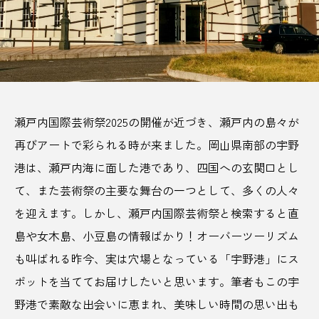
サビアンカ【滋賀県甲賀市】
TAG LIST
AJIROMUSUBI
ASMR
BON DANCE
瀬戸内国際芸術祭2025の開催が近づき、瀬戸内の島々が
再びアートで彩られる時が来ました。岡山県南部の宇野
BONDANCE
CBJ
CBJ Sauna Award 2024
港は、瀬戸内海に面した港であり、四国への玄関口とし
CBJBusinessSummit
cbjmarket
て、また芸術祭の主要な舞台の一つとして、多くの人々
を迎えます。しかし、瀬戸内国際芸術祭と検索すると直
CommunityBrandingJapan
DASSAI
EC
島や女木島、小豆島の情報ばかり！オーバーツーリズム
ESG経営
GW
IdentityV
Instagram
も叫ばれる昨今、実は穴場となっている「宇野港」にス
ポットを当ててお届けしたいと思います。筆者もこの宇
ITOMACHIHOTEL
japan
KYOTOGRAPHIE
野港で素敵な出会いに恵まれ、美味しい時間の思い出も
LAMP壱岐
LinkedIn
LinkedInサウナ部