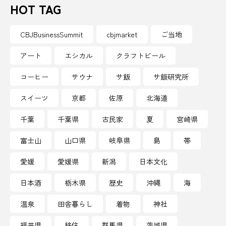
HOT TAG
吉田松陰
名産
和傘
和歌山
和歌山県
商社
善逸
喜助の湯
CBJBusinessSummit
cbjmarket
ご当地
喫茶
喫茶店
四季
四日市市
アート
エシカル
クラフトビール
コーヒー
サウナ
サ飯
サ飯研究所
団子
図書館
国営ひたちなか海浜公園
スイーツ
京都
佐原
北海道
土用の丑の日
地元で人気
地域
千葉
千葉県
古民家
夏
宮崎県
地域おこし協力隊
地域とキャリア
富士山
山口県
岐阜県
島
帯
地域の違い
地域創生
地域活性
愛媛
愛媛県
新潟
日本文化
地域産業
地域経済創発
地域観光
日本酒
栃木県
歴史
沖縄
海
地域課題
地域貢献
地域起業
地方
温泉
田舎暮らし
着物
神社
地方創生
地獄のぞき
地球温暖化
福井県
移住
群馬県
茨城県