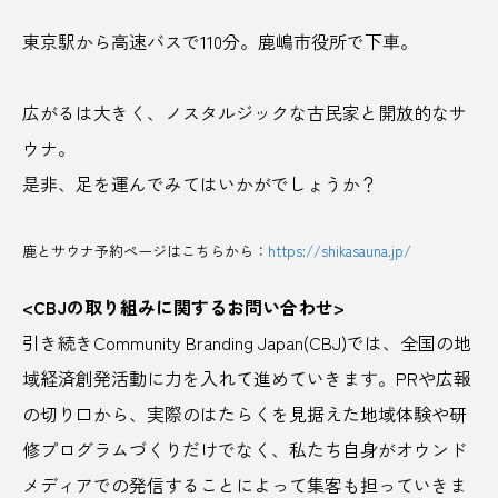
ドライブ
とれとれビレッジ
東京駅から高速バスで110分。鹿嶋市役所で下車。
ニューオープン
ニュージャパンEX
広がるは大きく、ノスタルジックな古民家と開放的なサ
ねぎそば
ねぶた祭
ネモフィラ
バズ
ウナ。
バズーカ砲
ハチミツ
はちみつ酒
是非、足を運んでみてはいかがでしょうか？
パフェ
ハブスポット
はるみ
鹿とサウナ予約ページはこちらから：
https://shikasauna.jp/
バレルサウナ
バレンタイン
<CBJの取り組みに関するお問い合わせ>
パワースポット
パンといす
ビーチ
引き続きCommunity Branding Japan(CBJ)では、全国の地
域経済創発活動に力を入れて進めていきます。PRや広報
ビーチレジャー
ビール
の切り口から、実際のはたらくを見据えた地域体験や研
ひぐらしのなく頃に
ビジネスイベント
修プログラムづくりだけでなく、私たち自身がオウンド
メディアでの発信することによって集客も担っていきま
ビジネスインフルエンサー
ビジネスサミット