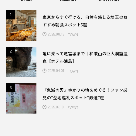
全国展開
八幡平市
公共施設
公園
1
1
東京からすぐ行ける、自然を感じる埼玉のお
六歌仙
兵庫
兵庫県
写真際
すすめ朝食スポット5選
2025.08.13
TOWN
冷やし中華
冷麺
刈谷サービスエリア
2
2
初詣
利根川
剪定
加藤清正
亀に乗って竜宮城まで｜和歌山の巨大洞窟温
泉【ホテル浦島】
北九州市
北広島
北海道
2025.04.01
TOWN
北海道日本ハムファイターズ
北軽井沢
3
3
『鬼滅の刃』ゆかりの地をめぐる！ファン必
北郷町
千葉
千葉県
千葉県香取市
見の“聖地巡礼スポット”厳選7選
2025.07.18
EVENT
南三陸町
博物館
卵
厚木
厚木健康センター
参道
古民家
古町