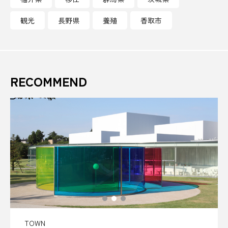
観光
長野県
養殖
香取市
地産地消
地酒
坂本龍馬
城
埼玉県
壱岐島
夏
夏ツイーツ
夏バテ
夏フェス
夏休み
夏祭り
RECOMMEND
夕張郡
多気郡
夜空
大丸屋
大内宿
大栄西瓜
大正ロマン
大沢温泉
大涌谷
大磯町
大金持
大阪
大阪万博
大阪歴史博物館
天然氷
天神祭
奥日光
妙高
季節
季節のお酒
季節のレシピ
TOWN