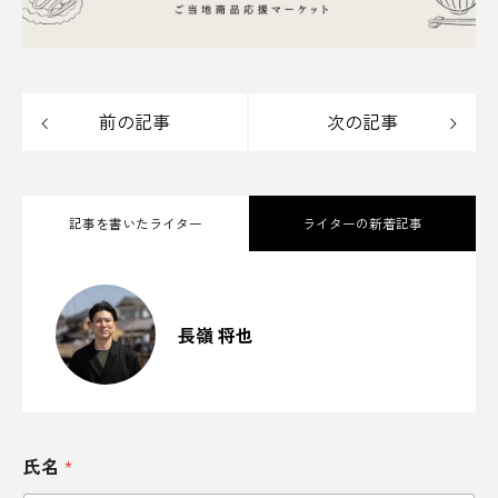
ホップ
ポップカルチャー
ホテル
ポン酢
まいたけ
マオイの丘
前の記事
次の記事
マグマスパ式サウナ
マナー
マヨネーズ
ミード
みちのく
ミニマリスト
記事を書いたライター
ライターの新着記事
ミニマリズム
メルカリ
モーニング
170年の蔵つき酵母が醸す、芳醇な一滴。
2025.10.25
モデルコース
やまなしジビエ
ユゲポン
「下総醤油」にかける、ちば醤油株式会
社の伝統と革新／千葉県香取市
長嶺 将也
よもぎミストサウナ
ラーメン
美酒王国・秋田へようこそ！雪国が育ん
2025.10.06
だ日本酒の歴史と、心に残る酒蔵探訪の
旅
ラグジュアリーホテル
ランキング
400年の歴史を味わう。千葉の醤油が食卓
電
2025.09.23
ランニング
リーガエスパニョーラ
と世界を魅了する理由
氏名
*
話
番