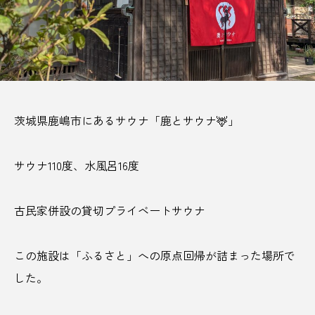
サビアンカ【滋賀県甲賀市】
TAG LIST
AJIROMUSUBI
ASMR
BON DANCE
茨城県鹿嶋市にあるサウナ「鹿とサウナ🦌」
BONDANCE
CBJ
CBJ Sauna Award 2024
サウナ110度、水風呂16度
CBJBusinessSummit
cbjmarket
古民家併設の貸切プライベートサウナ
CommunityBrandingJapan
DASSAI
EC
ESG経営
GW
IdentityV
Instagram
この施設は「ふるさと」への原点回帰が詰まった場所で
した。
ITOMACHIHOTEL
japan
KYOTOGRAPHIE
LAMP壱岐
LinkedIn
LinkedInサウナ部