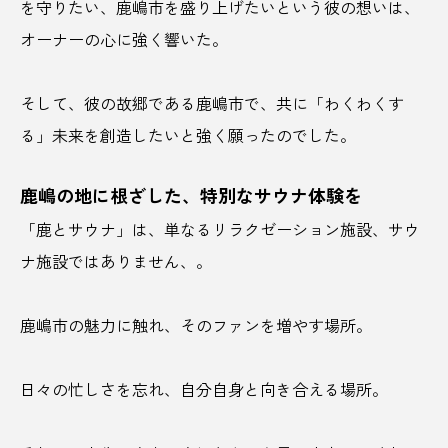
を守りたい、鹿嶋市を盛り上げたいという彼の想いは、
オーナーの心に強く響いた。
さくらんぼ王国
サステナブル
サメケン
サラブレッド
さわやかレモンリキュール
そして、彼の故郷である鹿嶋市で、共に「わくわくす
る」未来を創造したいと強く願ったのでした。
サ飯
サ飯研究所
シェア
シェアオフィス
ジビエ
ジビエ料理
鹿嶋の地に根ざした、特別なサウナ体験を
「鹿とサウナ」は、単なるリラクゼーション施設、サウ
ジビエ肉
しまなみレモン
じゃがいも
ナ施設ではありません、。
ジンギスカン
スーパーフード
スイーツ
鹿嶋市の魅力に触れ、そのファンを増やす場所。
スイカ
スゴイサウナ札幌すすきの店
すすきの
スポーツビジネス
すもも
日々の忙しさを忘れ、自分自身と向き合える場所。
ゼロエネルギー
せんのみなと