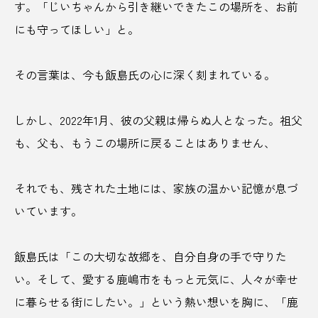
す。「じいちゃんから引き継いできたこの場所を、お前
インド人
インバウンド
インフルエンサー
にも守ってほしい」と。
ウェルビーイング
うきは
うさぎ
その言葉は、今も飯島氏の心に深く刻まれている。
うだつ
うどん
うなぎ
しかし、2022年1月、彼の父親は帰らぬ人となった。祖父
エアクローゼット
エシカル
も、父も、もうこの場所に戻ることはありません、
エスコンフィールド
オーシャンフロント
それでも、残された土地には、家族の温かい記憶が息づ
オートロウリュ
おこもりサウナ
おにぎり
いています。
おやつ
お取り寄せ
お土産
お茶
飯島氏は「この大切な故郷を、自分自身の手で守りた
お酒
かき氷
かつお
カフェ
い。そして、愛する鹿嶋市をもっと元気に、人々が幸せ
かるまる池袋
カレー
カレーラーメン
に暮らせる街にしたい。」という熱い想いを胸に、「鹿