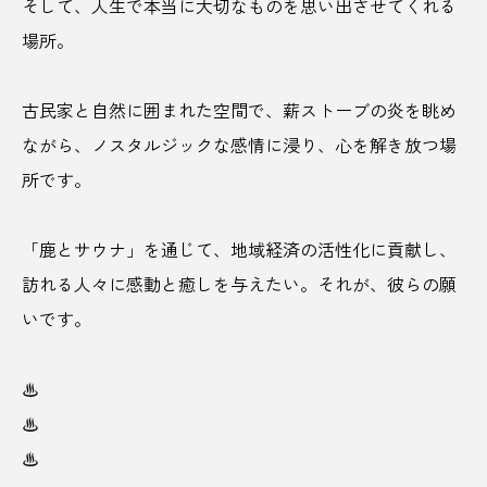
そして、人生で本当に大切なものを思い出させてくれる
ソウルフード
ソニー
そば
場所。
ダイエット
たくと
たくとげーむず
古民家と自然に囲まれた空間で、薪ストーブの炎を眺め
たこやき
チーズ
ちきゅうの谷
ながら、ノスタルジックな感情に浸り、心を解き放つ場
所です。
ちば醤油
チョコレート
ツアー
つくばジオミュージアム＆サイクルパークつくば
「鹿とサウナ」を通じて、地域経済の活性化に貢献し、
訪れる人々に感動と癒しを与えたい。それが、彼らの願
ディートフリー
デカ盛り
デザイン
いです。
デザインあ展neo
テレビ出演
テントサウナ
♨
トイレ
とうきび
とうもろこし
♨
トビチ商店街
どぶろく
トマト
♨