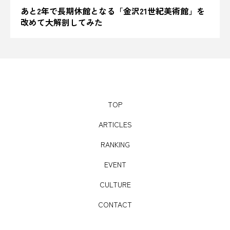
あと2年で長期休館となる「金沢21世紀美術館」を
学校給食
宇和島
宇和島城
宇和島市
改めて大解剖してみた
宇部市
宇野港
安平町
安房郡
安比高原
安藤忠雄
実家
宮古島
宮城県
宮崎県
宮沢賢治
害獣
TOP
害獣駆除
富士山
富士市
富山県
ARTICLES
寒天
寺
寺田本家
対策
RANKING
尊徳夏祭り
小学館
少子高齢化
EVENT
CULTURE
居酒屋
山口県
山形
山形市
CONTACT
山形県
山梨県
山水閣
山田農園