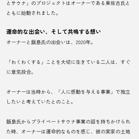
とサウナ」のプロジェクトはオーナーである東佐古氏と
カレーライス
キーマカレー
きくらげ
ともに始動されました。
キャリア
キャリアツーリズム
キャンプ
運命的な出会い、そして共鳴する想い
キング軒
クラフトサケ
クラフトビール
オーナーと飯島氏の出会いは、2020年。
グリーンツーリズム
グルメ
ケーキ
「わくわくする」ことを大切に生きている二人は、すぐ
コーヒー
コーヒー豆
ゴールデンウイーク
に意気投合。
ゴールドラッシュ
ここ滋賀
こち亀
オーナーは当時から、「人に感動を与える事業」で独立
コワーキング
コワーキングスペース
したいと考えていたとのこと。
ご当地
ご当地グルメ
ご当地チョコレート
飯島氏からプライベートサウナ事業の話を持ちかけられ
さいたま
さいたま国際芸術祭
サウナ
た時、オーナーは運命的なものを感じ、彼の実家の土地
サウナアワード
サウナシュラン