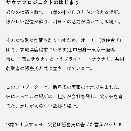
サウナプロジェクトのはじまり
都会の喧騒を離れ、自然の中で自分と向き合える場所。
match
Newspicks
NIPPONIA
懐かしい記憶が蘇り、明日への活力が湧いてくる場所。
OME 香 SHI Liqueur さくらんぼ
そんな特別な空間を創り出すため、オーナー(東佐古氏)
PRブランディング
SAKE
SDGs
SL
は今、茨城県鹿嶋市にいます(山口出身→東京→鹿嶋
SNS映え
Spotify
SUBA
TikTok
市)。「鹿とサウナ」というプライベートサウナを、共同
創業者の飯島氏と共に立ち上げています。
tower eleven onsen & sauna
V
well-being
YouTUbe
アート
アートスポット
このプロジェクトは、飯島氏の実家の土地で生まれた。
彼にとってこの場所は、祖父が会社を興し、父が彼を育
アイヌ
アウトドア
アオアシ
てた、かけがえのない故郷の場所。
アジサイ
アニメ
アンコール
18歳で上京する日、父親は飯島氏に告げた言葉がありま
イベント
イルミネーション
イワテナシ