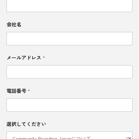
号
リゾート
リモートワーク
りんご
お
問
りんごジュース
りんご農園
ルナピエナ
い
会社名
合
わ
レシピ
レトロ
レトロカー
レバー
せ
内
レモンリキュール
ロープ―ウェイ
容
選
メールアドレス
*
択
ロウリュ
ワ―ケーション
ワーケーション
し
て
三重
三重県
上越市
下北沢
く
だ
電話番号
*
さ
下呂温泉
下町銭湯
下関市
い
世界観ファースト
中目黒
久保田
選択してください
九十九里
亀有
井上酒蔵
井戸水風呂
交通網
京都
人がいない
人形町