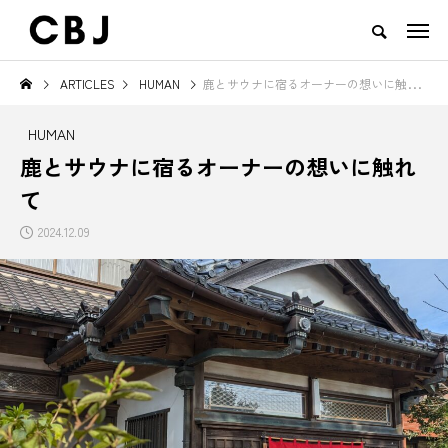
ARTICLES
HUMAN
鹿とサウナに宿るオーナーの想いに触れて
TOP
ARTICLES
RANKING
EVENT
CULTURE
CONTACT
HUMAN
NEW POST
鹿とサウナに宿るオーナーの想いに触れ
て
TOWN
GOODS
2024.12.09
え
ご当地鍋特集 — 北から南まで、
地域の恵みと食文化を活かした
日本の冬を彩るあったか郷土の味
一無二のチーズ｜山田牧場 カー