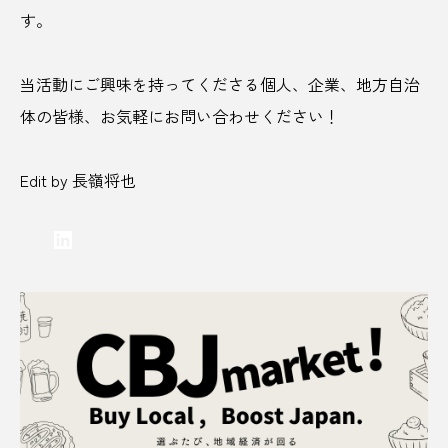
す。
ひとりじめ
ひな祭り
ピンクのお酒
当活動にご興味を持ってくださる個人、企業、地方自治
ピンクラベル
フードインキュベーション
体の皆様、お気軽にお問い合わせください！
ファッション
フィンランドサウナ
Edit by 長嶺将也
フェス旅
フットボール
ぶどう
LinkedIn
ぶどう狩り
プラスチックゴミ
フリマアプリ
プリン
フルーツ
プレミアリーグ
プれンティ
ベアレンビール
ヘビ神社
ヘルシー志向
ポケふた
ポケモン
ポケモンマンホール