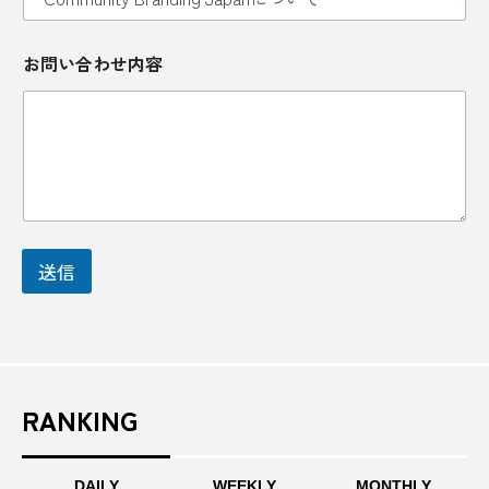
*
人時
人気
人気店
お問い合わせ内容
お
問
今井だるま店NAYA
仲山進也
伊万里
い
合
わ
伊勢
伊勢・船江温泉 みたすの湯
伊勢市
せ
内
伊勢神宮
伊能忠敬
伊萬里
伊達政宗
容
お
問
会津地方
伝統
伝統工芸
伝統文化
送信
い
合
伝統的工芸品
住みやすい街
佐原
わ
せ
内
佐原の大祭
佐藤栄助
佐藤錦
佐賀県
容
RANKING
体験
信州
修善寺
健康
働き口の減少
元乃隅稲成神社
光岡自動車
DAILY
WEEKLY
MONTHLY